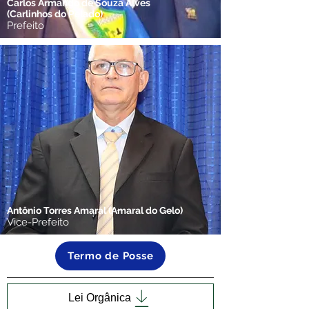
Carlos Armando de Souza Alves
(Carlinhos do Pelado)
Prefeito
Antônio Torres Amaral (Amaral do Gelo)
Vice-Prefeito
Termo de Posse
Lei Orgânica