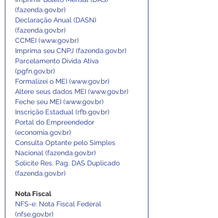
(
fazenda.gov.br
)
Declaração Anual (DASN) 
(
fazenda.gov.br
)
CCMEI (
www.gov.br
)
Imprima seu CNPJ (
fazenda.gov.br
)
Parcelamento Dívida Ativa 
(
pgfn.gov.br
)
Formalizei o MEI (
www.gov.br
)
Altere seus dados MEI (
www.gov.br
)
Feche seu MEI (
www.gov.br
)
Inscrição Estadual (
rfb.gov.br
)
Portal do Empreendedor 
(
economia.gov.br
)
Consulta Optante pelo Simples 
Nacional (
fazenda.gov.br
)
Solicite Res. Pag. DAS Duplicado 
(
fazenda.gov.br
)
Nota Fiscal
NFS-e: Nota Fiscal Federal 
(
nfse.gov.br
)