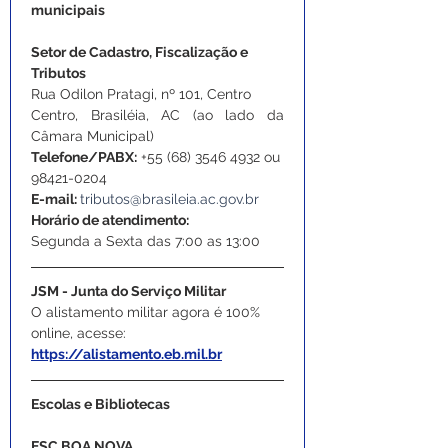
municipais
Setor de Cadastro, Fiscalização e 
Tributos
Rua Odilon Pratagi, nº 101, Centro
Centro, Brasiléia, AC (ao lado da 
Câmara Municipal)
Telefone/PABX:
 +55 (68) 3546 4932 ou 
98421-0204
E-mail: 
tributos@brasileia.ac.gov.br
Horário de atendimento:
Segunda a Sexta das 7:00 as 13:00
JSM - Junta do Serviço Militar​
O alistamento militar agora é 100% 
online, acesse: 
https://alistamento.eb.mil.br
Escolas e Bibliotecas
ESC BOA NOVA