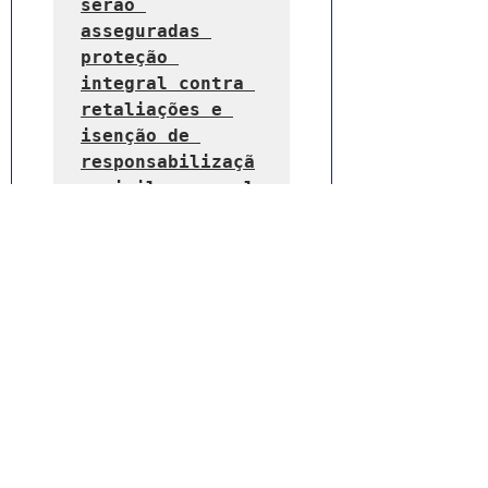
serão 
asseguradas 
proteção 
integral contra 
retaliações e 
isenção de 
responsabilizaçã
o civil ou penal 
em relação ao 
relato, exceto 
se o informante 
tiver 
apresentado, de 
modo consciente, 
informações ou 
provas falsas
.
(Grifo nosso)
Acesso ao sistema da Ouvidoria 