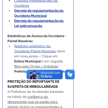
Consulta manifestações da 
Ouvidoria
Decreto de regulamentação da 
Ouvidoria Municipal
Decreto de regulamentação da 
Lei anticorrupção
Estatísticas de Acesso da Ouvidoria - 
Painel Resolveu
Relatório estatístico da 
Ouvidoria/Painel Resolveu
 (abre 
em nova janela - Clique em 
Esfera Municipal 
e em seguida 
filtre pelo Órgão / Entidade
 = 
Prefeitura Municipal de Brasileia
)
PROTEÇÃO DO REPORTANTE DE 
SUSPEITA DE IRREGULARIDADE
A Prefeitura de Acrelândia baseada 
na tutela da 
confiança do 
denunciante que se expõe para 
delatar ilícitos ou irregularidades a 