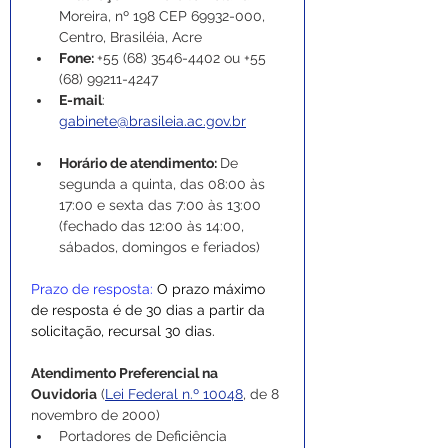
Moreira, nº 198 CEP 69932-000, 
Centro, Brasiléia, Acre
Fone: 
+55 (68) 3546-4402 ou +55 
(68) 99211-4247
E-mail
: 
gabinete@brasileia.ac.gov.br
Horário de atendimento: 
De 
segunda a quinta, das 08:00 às 
17:00 e sexta das 7:00 às 13:00 
(fechado das 12:00 às 14:00, 
sábados, domingos e feriados)
Prazo de resposta:
 O prazo máximo 
de resposta é de 30 dias a partir da 
solicitação, recursal 30 dias.
Atendimento Preferencial na 
Ouvidoria
 (
Lei Federal n.º 10048
, de 8 
novembro de 2000)
Portadores de Deficiência