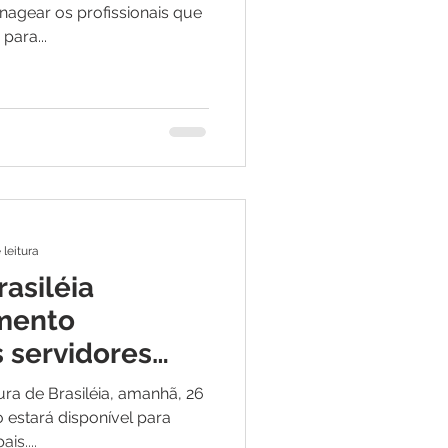
agear os profissionais que
para...
 leitura
rasiléia
amento
 servidores
ura de Brasiléia, amanhã, 26
estará disponível para
is....