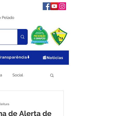
o Pelado
Transparência⬇️
📰Notícias
ia
Social
Meio Ambiente
leitura
ma de Alerta de