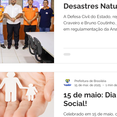
itações
Campanhas
Datas Comemorativas
Dengu
Desastres Natu
A Defesa Civil do Estado, 
 de Esclarecimento
Emenda Parlamentar
Nota de Pes
Craveiro e Bruno Coutinho,
em regulamentação da Anate
nidade
Seminários
Segurança pública
Inauguraç
Lazer
Aviso
Prefeitura de Brasiléia
15 de mai. de 2025
1 min de
15 de maio: Dia
Social!
Celebrado em 15 de maio, o 