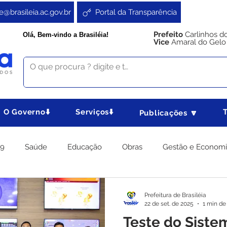
e@brasileia.ac.gov.br
Portal da Transparência
Prefeito
Carlinhos d
Olá, Bem-vindo a Brasiléia!
Vice
Amaral do Gelo
O Governo⬇️
Serviços⬇️
Publicações 🔽
19
Saúde
Educação
Obras
Gestão e Econom
 Gabinete
Agricultura e Produção
Direitos e Cidadania
Prefeitura de Brasiléia
22 de set. de 2025
1 min de 
Teste do Siste