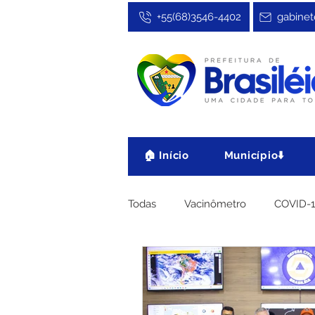
+55(68)3546-4402
gabinet
🏠 Início
Município⬇️
Todas
Vacinômetro
COVID-
Cultura, Festa e Esporte
No