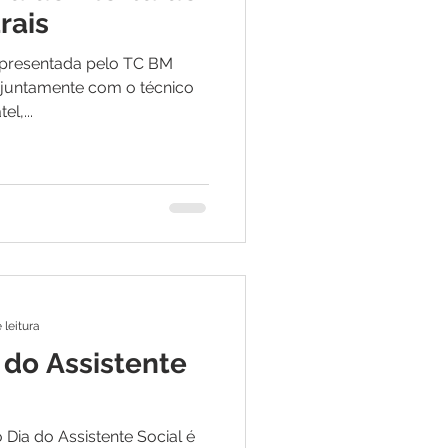
e
rais
representada pelo TC BM
ar
Defesa Civil
 juntamente com o técnico
l,...
ão
 leitura
 do Assistente
Dia do Assistente Social é