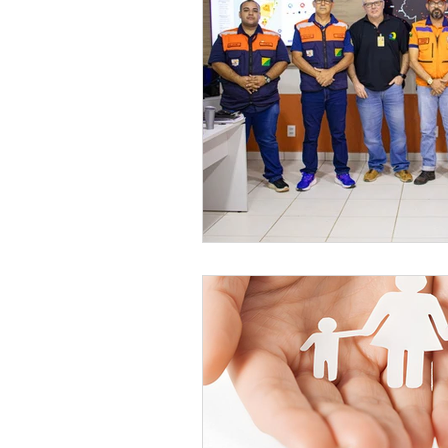
Institucional e Governo
Lic
Convênios e Parcerias
Nota
Alagação e Enchente
Comu
Homenagem e Agradecimento