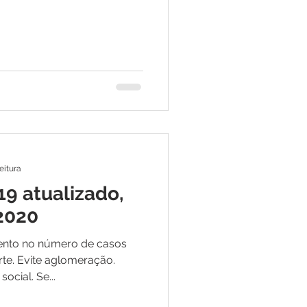
eitura
19 atualizado,
 2020
ento no número de casos
rte. Evite aglomeração.
ocial. Se...