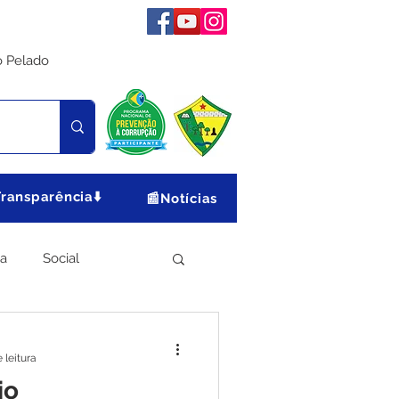
o Pelado
Transparência⬇️
📰Notícias
ia
Social
Meio Ambiente
 leitura
io