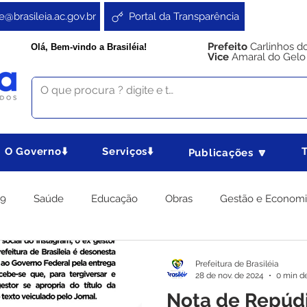
e@brasileia.ac.gov.br
Portal da Transparência
Prefeito
Carlinhos d
Olá, Bem-vindo a Brasiléia!
Vice
Amaral do Gelo
O Governo⬇️
Serviços⬇️
Publicações 🔽
19
Saúde
Educação
Obras
Gestão e Econom
 Gabinete
Agricultura e Produção
Direitos e Cidadania
Prefeitura de Brasiléia
28 de nov. de 2024
0 min de
Nota de Repúd