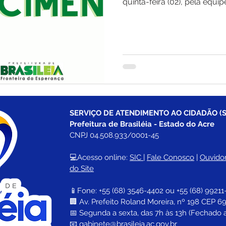
quinta-feira (02), pela equipe
SERVIÇO DE ATENDIMENTO AO CIDADÃO (S
Prefeitura de Brasiléia - Estado do Acre
CNPJ 04.508.933/0001-45
💻Acesso online: 
SIC 
| 
Fale Conosco
 | 
Ouvidor
do Site
📱Fone: +55 (68) 
3546-4402 ou +55 (68) 99211
🏢 
Av. Prefeito Roland Moreira, nº 198 CEP 69
📅 Segunda a sexta, das 7h às 13h (Fechado 
📧 
gabinete@brasileia.ac.gov.br