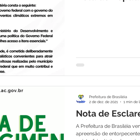
itações
Campanhas
Datas Comemorativas
Dengu
 de Esclarecimento
Emenda Parlamentar
Nota de Pes
nidade
Seminários
Segurança pública
Inauguraç
Lazer
Aviso
Prefeitura de Brasiléia
2 de dez. de 2021
1 min de l
Nota de Escla
A Prefeitura de Brasiléia v
apreensão de entorpecente