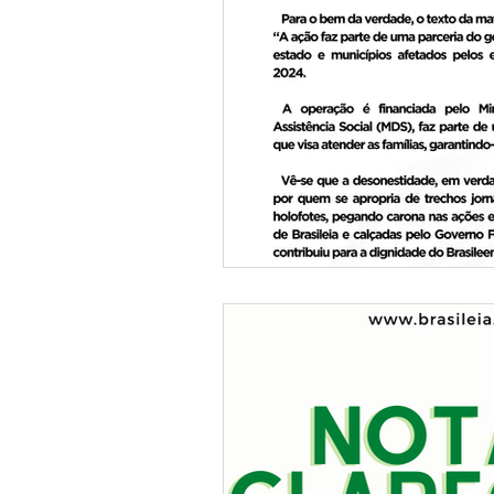
Institucional e Governo
Lic
Convênios e Parcerias
Nota
Alagação e Enchente
Comu
Homenagem e Agradecimento