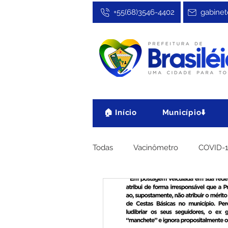
+55(68)3546-4402
gabinet
🏠 Início
Município⬇️
Todas
Vacinômetro
COVID-
Cultura, Festa e Esporte
No