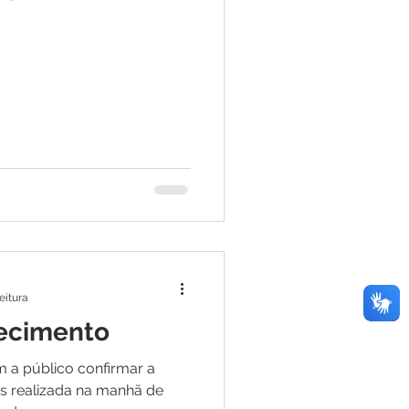
e
ar
Defesa Civil
ão
eitura
recimento
em a público confirmar a
s realizada na manhã de