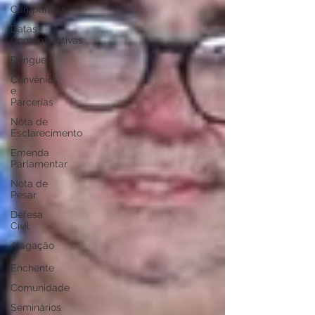
Campanhas
Datas
Comemorativas
Dengue
Convênios
e
Parcerias
Nota de
Esclarecimento
Emenda
Parlamentar
Nota de
Pesar
Defesa
Civil
Alagação
e
Enchente
Comunidade
Seminários