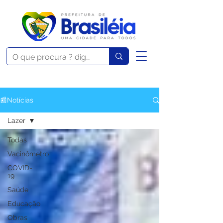
📰Notícias
Lazer
Todas
Vacinômetro
COVID-
19
Saúde
Educação
Obras