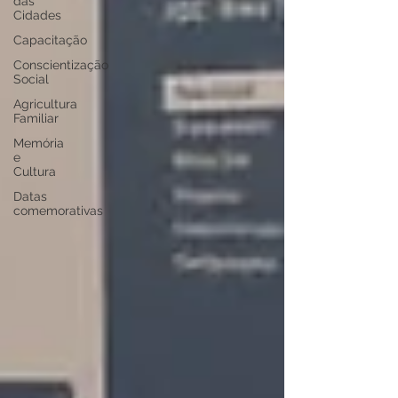
das
Cidades
Capacitação
Conscientização
Social
Agricultura
Familiar
Memória
e
Cultura
Datas
comemorativas