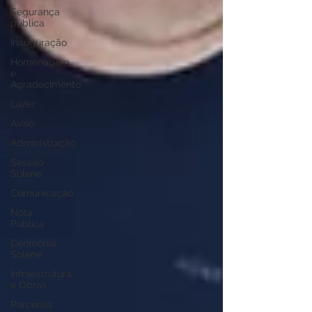
Segurança
pública
Inauguração
Homenagem
e
Agradecimento
Lazer
Aviso
Administração
Sessão
Solene
Comunicação
Nota
Pública
Cerimônia
Solene
Infraestrutura
e Obras
Parcerias