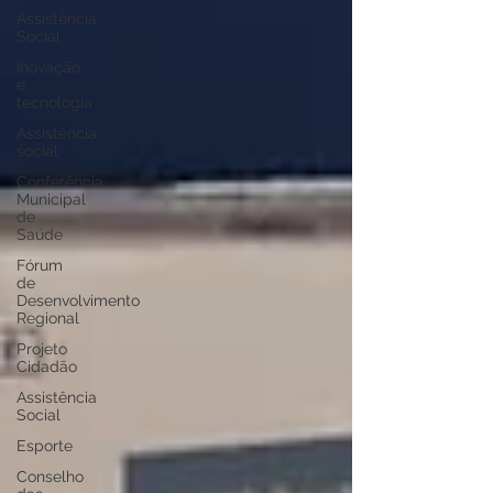
Assistência
Social
Inovação
e
tecnologia
Assistência
social
Conferência
Municipal
de
Saúde
Fórum
de
Desenvolvimento
Regional
Projeto
Cidadão
Assistência
Social
Esporte
Conselho