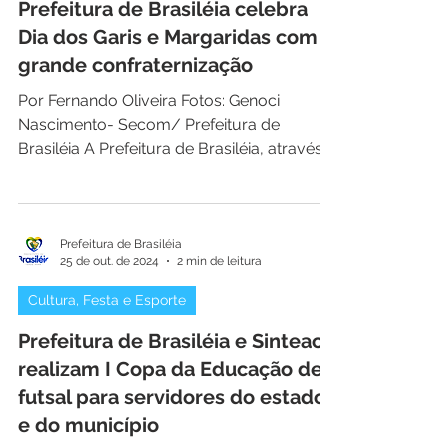
Lazer
Prefeitura de Brasiléia celebra
Dia dos Garis e Margaridas com
grande confraternização
Por Fernando Oliveira Fotos: Genoci
Nascimento- Secom/ Prefeitura de
Brasiléia A Prefeitura de Brasiléia, através
da Secretaria Municipal de Obras,
promoveu final de semana uma grande
festa em homenagem ao Dia dos Garis e
Margaridas, em reconhecimento ao
Prefeitura de Brasiléia
25 de out. de 2024
2 min de leitura
importante trabalho desenvolvido
diariamente por esses profissionais que
Cultura, Festa e Esporte
contribuem para a limpeza, organização e
Prefeitura de Brasiléia e Sinteac
embelezamento da cidade. O evento foi
marcado por momentos de alegria,
realizam I Copa da Educação de
integração e valorização dos servidores,
futsal para servidores do estado