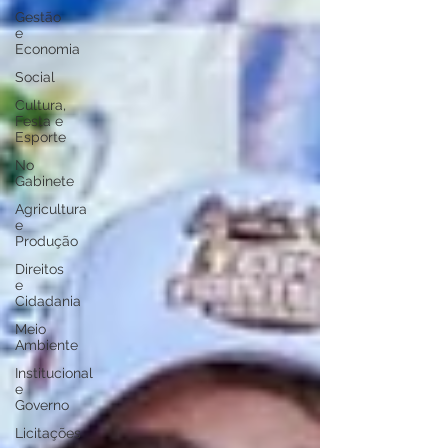
Gestão
e
Economia
Social
Cultura,
Festa e
Esporte
No
Gabinete
Agricultura
e
Produção
Direitos
e
Cidadania
Meio
Ambiente
Institucional
e
Governo
Licitações