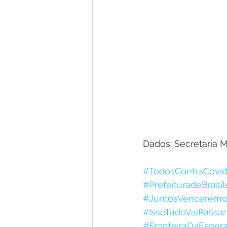
Dados: Secretaria M
#TodosContraCovi
#PrefeituradeBrasil
#JuntosVenceremo
#IssoTudoVaiPassar
#FronteiraDaEsper