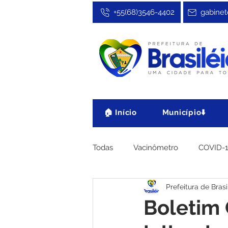
+55(68)3546-4402
gabinet
🏠 Início
Município⬇️
Todas
Vacinômetro
COVID-
Prefeitura de Brasi
Cultura, Festa e Esporte
No
Boletim 