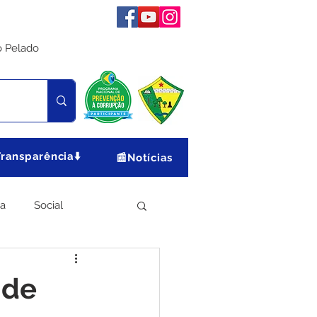
o Pelado
Transparência⬇️
📰Notícias
ia
Social
Meio Ambiente
 de