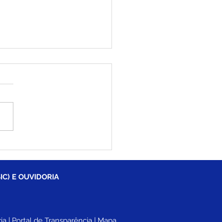
tim Covid-19
lizado, 21 de julho de
2
IC) E OUVIDORIA
ia
 |
Portal de Transparência
 | 
Mapa 