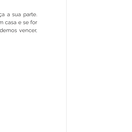
e
 a sua parte. 
 casa e se for 
ar
Defesa Civil
odemos vencer, 
ão