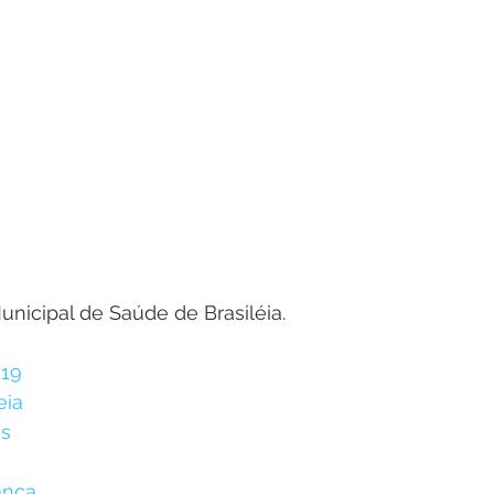
unicipal de Saúde de Brasiléia.
d19
eia
s
ança