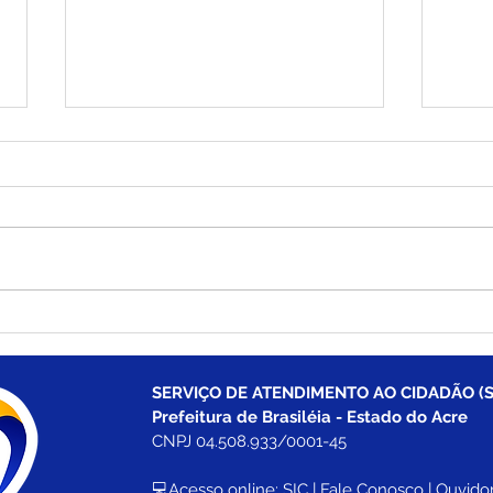
Boletim Covid-19
Bole
atualizado, 25 de julho de
atua
2022
202
SERVIÇO DE ATENDIMENTO AO CIDADÃO (S
Prefeitura de Brasiléia - Estado do Acre
CNPJ 04.508.933/0001-45
💻Acesso online: 
SIC 
| 
Fale Conosco
 | 
Ouvidor