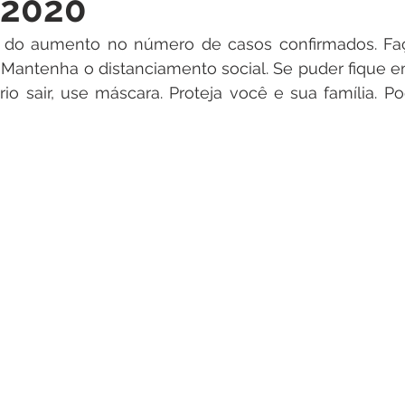
 2020
itações
Campanhas
Datas Comemorativas
Dengu
 do aumento no número de casos confirmados. Faça
Mantenha o distanciamento social. Se puder fique em
 de Esclarecimento
Emenda Parlamentar
Nota de Pes
io sair, use máscara. Proteja você e sua família. P
nidade
Seminários
Segurança pública
Inauguraç
Lazer
Aviso