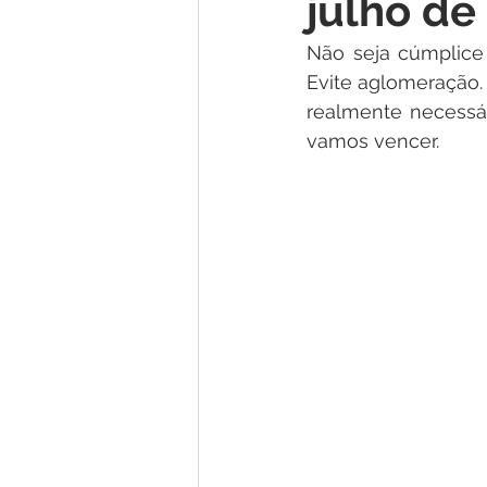
julho de
Institucional e Governo
Lic
Não seja cúmplice
Evite aglomeração. 
Convênios e Parcerias
Nota
realmente necessár
vamos vencer.
Alagação e Enchente
Comu
Homenagem e Agradecimento