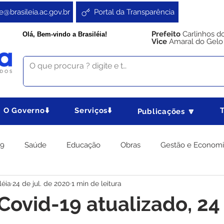
e@brasileia.ac.gov.br
Portal da Transparência
Prefeito
Carlinhos d
Olá, Bem-vindo a Brasiléia!
Vice
Amaral do Gelo
O Governo⬇️
Serviços⬇️
Publicações 🔽
19
Saúde
Educação
Obras
Gestão e Econom
léia
24 de jul. de 2020
1 min de leitura
 Gabinete
Agricultura e Produção
Direitos e Cidadania
Covid-19 atualizado, 24