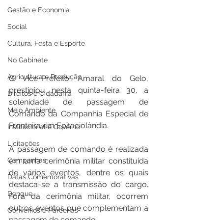
Gestão e Economia
Social
Cultura, Festa e Esporte
No Gabinete
Agricultura e Produção
O Vice-Prefeito Amaral do Gelo, 
prestigiou nesta quinta-feira 30, a 
Direitos e Cidadania
solenidade de passagem de 
Meio Ambiente
Comando da Companhia Especial de 
Fronteira em Epitaciolândia. 
Institucional e Governo
Licitações
A passagem de comando é realizada 
Campanhas
em uma cerimônia militar constituída 
de vários eventos, dentre os quais 
Datas Comemorativas
destaca-se a transmissão do cargo. 
Dengue
Fora da cerimônia militar, ocorrem 
outros eventos que complementam a 
Convênios e Parcerias
passagem de comando.