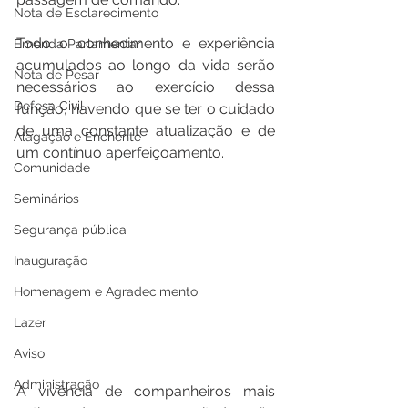
Nota de Esclarecimento
Todo o conhecimento e experiência 
Emenda Parlamentar
acumulados ao longo da vida serão 
Nota de Pesar
necessários ao exercício dessa 
Defesa Civil
função, havendo que se ter o cuidado 
de uma constante atualização e de 
Alagação e Enchente
um contínuo aperfeiçoamento. 
Comunidade
Seminários
Segurança pública
Inauguração
Homenagem e Agradecimento
Lazer
Aviso
Administração
A vivência de companheiros mais 