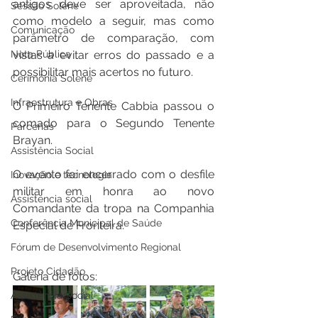
antigos deve ser aproveitada, não 
Sessão Solene
como modelo a seguir, mas como 
Comunicação
parâmetro de comparação, com 
vistas a evitar erros do passado e a 
Nota Pública
possibilitar mais acertos no futuro.
Cerimônia Solene
Infraestrutura e Obras
O Primeiro Tenente Cabbia passou o 
comado para o Segundo Tenente 
Parcerias
Brayan.
Assistência Social
O evento foi encerrado com o desfile 
Inovação e tecnologia
militar em honra ao novo 
Assistência social
Comandante da tropa na Companhia 
Conferência Municipal de Saúde
Especial de Fronteira.
Fórum de Desenvolvimento Regional
Projeto Cidadão
Galeria de fotos:
Assistência Social