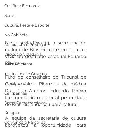
Gestão e Economia
Social
Cultura, Festa e Esporte
No Gabinete
Nesta sexta-feira 14, a secretaria de 
Agricultura e Produção
cultura de Brasiléia recebeu a ilustre 
Direitos e Cidadania
visita do deputado estadual Eduardo 
Ribeiro.
Meio Ambiente
Institucional e Governo
Filho do conselheiro do Tribunal de 
Licitações
Contas Valmir Ribeiro e da médica 
Dra. Dilza Ambrós, Eduardo Ribeiro 
Campanhas
tem um carinho especial pela cidade 
Datas Comemorativas
de Brasiléia onde seu pai é natural.
Dengue
A equipe da secretaria de cultura 
Convênios e Parcerias
aproveitou a oportunidade para 