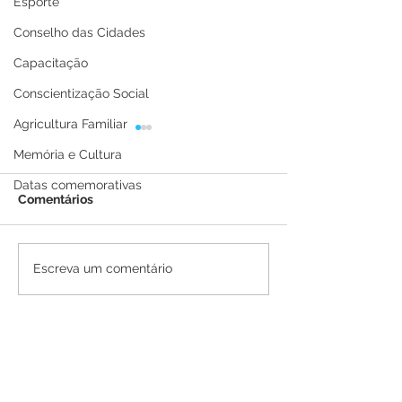
Esporte
Conselho das Cidades
Capacitação
Conscientização Social
Agricultura Familiar
Memória e Cultura
Datas comemorativas
Comentários
Carlinhos do Pelado
Carlinhos do P
Escreva um comentário
recebe primeiro
recebe comiss
caminhão prancha com
MPAC, doação 
apoio do deputado
Receita Federal
Tadeu Hassem e a
reforça parcer
Prefeitura vai
Epitaciolândia
economizar mais de R$