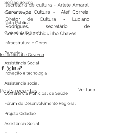
Sessão Solene
secretária de cultura - Arlete Amaral, 
Gerente de Cultura -  Alef Correia, 
Comunicação
Diretor de Cultura - Luciano 
Nota Pública
Rodrigues, secretário de 
Cerimônia Solene
comunicação Chiquinho Chaves
Infraestrutura e Obras
Parcerias
Institucional e Governo
Assistência Social
Inovação e tecnologia
Assistência social
Ver tudo
Posts recentes
Conferência Municipal de Saúde
Fórum de Desenvolvimento Regional
Projeto Cidadão
Assistência Social