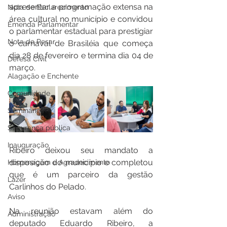
apresentar a programação extensa na 
Nota de Esclarecimento
área cultural no município e convidou 
Emenda Parlamentar
o parlamentar estadual para prestigiar 
Nota de Pesar
o carnaval de Brasiléia que começa 
dia 28 de fevereiro e termina dia 04 de 
Defesa Civil
março.
Alagação e Enchente
Comunidade
Seminários
Segurança pública
Inauguração
Ribeiro deixou seu mandato a 
disposição do município e completou 
Homenagem e Agradecimento
que é um parceiro da gestão 
Lazer
Carlinhos do Pelado.
Aviso
Na reunião estavam além do 
Administração
deputado Eduardo Ribeiro, a 