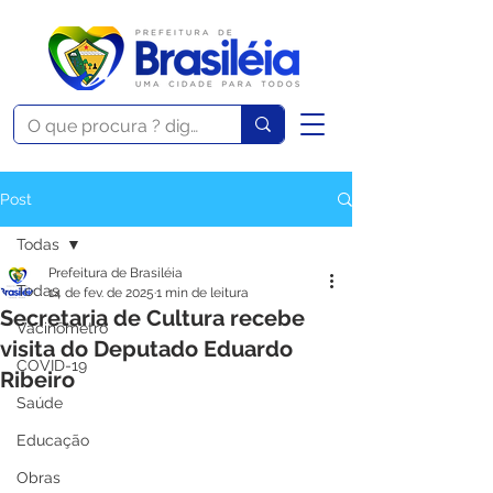
Post
Todas
Prefeitura de Brasiléia
Todas
14 de fev. de 2025
1 min de leitura
Secretaria de Cultura recebe
Vacinômetro
visita do Deputado Eduardo
COVID-19
Ribeiro
Saúde
Educação
Obras