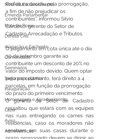
Prefeitura decidiu pela prorrogação, 
Nota de Esclarecimento
a fim de não prejudicar os 
Emenda Parlamentar
contribuintes”, informou Silvio 
Nota de Pesar
Cardoso, gerente do Setor de 
Cadastro Arrecadação e Tributos.
Defesa Civil
Alagação e Enchente
O pagamento em cota única até o dia 
30 de setembro garante ao 
Comunidade
contribuinte um desconto de 20% no 
Seminários
valor do imposto devido. Quem optar 
pelo parcelamento, terá direito a 4 
Segurança pública
parcelas, em função da prorrogação 
Inauguração
do prazo do primeiro vencimento.
Homenagem e Agradecimento
O gerente do Setor de Cadastro 
ressaltou que estará com as equipes 
Lazer
nas ruas entregando os carnes nas 
Aviso
residências, caso os moradores não 
recebam em suas casas durante o 
Administração
prazo prorrogado devem se dirigir ao 