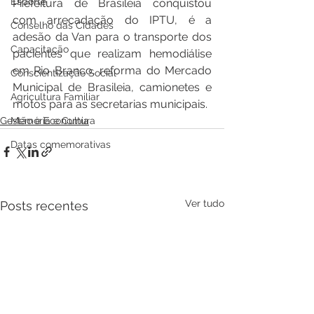
Esporte
Prefeitura de Brasileia conquistou 
com arrecadação do IPTU, é a 
Conselho das Cidades
adesão da Van para o transporte dos 
Capacitação
pacientes que realizam hemodiálise 
em Rio Branco, reforma do Mercado 
Conscientização Social
Municipal de Brasileia, camionetes e 
Agricultura Familiar
motos para as secretarias municipais.
Gestão e Economia
Memória e Cultura
Datas comemorativas
Ver tudo
Posts recentes