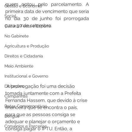
quem optou pelo parcelamento. A 
Gestão e Economia
primeira data de vencimento que seria 
Social
no dia 30 de junho foi prorrogada 
para 30 de setembro.
Cultura, Festa e Esporte
No Gabinete
Agricultura e Produção
Direitos e Cidadania
Meio Ambiente
Institucional e Governo
“A prorrogação foi uma decisão 
Licitações
tomada juntamente com a Prefeita 
Campanhas
Fernanda Hassem, que devido à crise 
Datas Comemorativas
financeira que se encontra o país, 
para que as pessoas consiga se 
Dengue
adequar e planejar o orçamento e 
Convênios e Parcerias
consiga pagar o IPTU. Então, a 