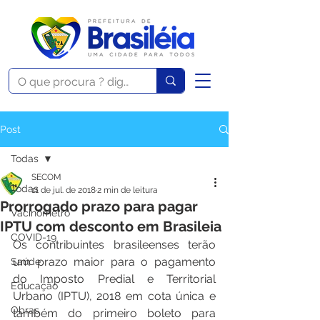
Post
Todas
SECOM
Todas
11 de jul. de 2018
2 min de leitura
Prorrogado prazo para pagar
Vacinômetro
IPTU com desconto em Brasileia
COVID-19
Os contribuintes brasileenses terão 
um prazo maior para o pagamento 
Saúde
do Imposto Predial e Territorial 
Educação
Urbano (IPTU), 2018 em cota única e 
Obras
também do primeiro boleto para 