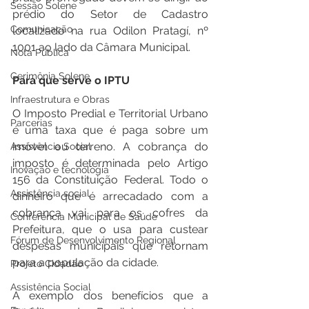
Sessão Solene
prédio do Setor de Cadastro 
Comunicação
localizado na rua Odilon Pratagí, nº 
1001 ao lado da Câmara Municipal.
Nota Pública
Cerimônia Solene
Para que serve o IPTU
Infraestrutura e Obras
O Imposto Predial e Territorial Urbano 
Parcerias
é uma taxa que é paga sobre um 
imóvel ou terreno. A cobrança do 
Assistência Social
imposto é determinada pelo Artigo 
Inovação e tecnologia
156 da Constituição Federal. Todo o 
Assistência social
dinheiro que é arrecadado com a 
cobrança vai para os cofres da 
Conferência Municipal de Saúde
Prefeitura, que o usa para custear 
Fórum de Desenvolvimento Regional
despesas municipais que retornam 
para a população da cidade.
Projeto Cidadão
Assistência Social
A exemplo dos benefícios que a 