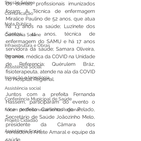
Sessão Solene
Os demais profissionais imunizados 
foram: A Técnica de enfermagem 
Comunicação
Miralice Paulino de 52 anos, que atua 
Nota Pública
há 13 anos na saúde; Luzinete dos 
Santos, 41 anos, técnica de 
Cerimônia Solene
enfermagem do SAMU e há 17 anos 
Infraestrutura e Obras
servidora da saúde; Samara Oliveira, 
Parcerias
29 anos, médica da COVID na Unidade 
de Referencia; Quérulem Bráz, 
Assistência Social
fisioterapeuta, atende na ala da COVID 
Inovação e tecnologia
no Hospital Regional. 
Assistência social
Juntos com a prefeita Fernanda 
Conferência Municipal de Saúde
Hassem, participaram do evento o 
vice prefeito Carlinhos do Pelado, 
Fórum de Desenvolvimento Regional
Secretário de Saúde Joãozinho Melo, 
Projeto Cidadão
presidente da Câmara dos 
Assistência Social
vereadores Arlete Amaral e equipe da 
saúde. 