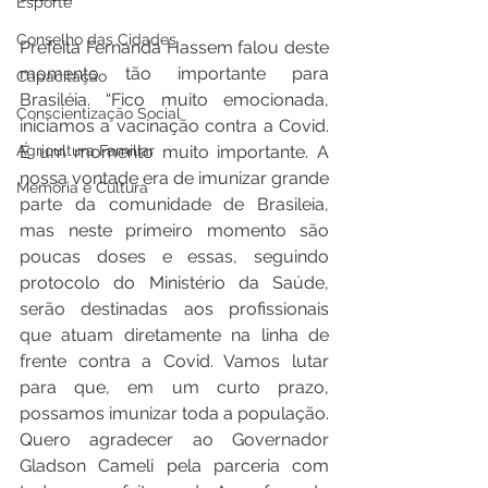
Esporte
Conselho das Cidades
Prefeita Fernanda Hassem falou deste 
momento tão importante para 
Capacitação
Brasiléia. “Fico muito emocionada, 
Conscientização Social
iniciamos a vacinação contra a Covid. 
Agricultura Familiar
É um momento muito importante. A 
nossa vontade era de imunizar grande 
Memória e Cultura
parte da comunidade de Brasileia, 
mas neste primeiro momento são 
poucas doses e essas, seguindo 
protocolo do Ministério da Saúde, 
serão destinadas aos profissionais 
que atuam diretamente na linha de 
frente contra a Covid. Vamos lutar 
para que, em um curto prazo, 
possamos imunizar toda a população. 
Quero agradecer ao Governador 
Gladson Cameli pela parceria com 