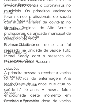
Gestão e Economia
à vacinação contra o coronavírus no 
município. Os primeiros vacinados 
Social
foram cinco profissionais de saúde 
Cultura, Festa e Esporte
que atuam na área da covid-19 no 
Hospital Regional do Alto Acre e 
No Gabinete
profissionais da unidade municipal de 
Agricultura e Produção
referência da covid. 
O marco histórico deste ato foi 
Direitos e Cidadania
realizado na Unidade de Saúde Tufic 
Meio Ambiente
Mizael Saady, com a presença da 
Institucional e Governo
Prefeita Fernanda Hassem.
Licitações
A primeira pessoa a receber a vacina 
Campanhas
foi a técnica de enfermagem Ana 
Maria Freire de 53 anos, que atua na 
Datas Comemorativas
saúde há 20 anos. A mesma falou 
Dengue
emocionada deste momento em 
Convênios e Parcerias
receber a primeira dose de vacina 