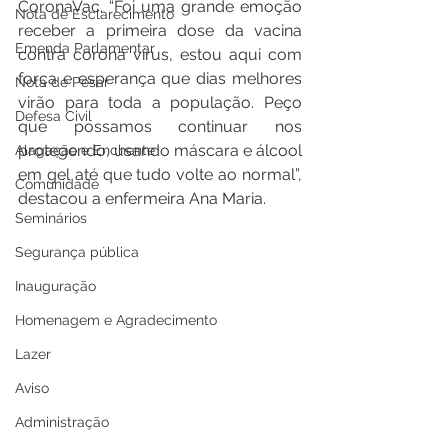
CoronaVac. “Foi uma grande emoção 
Nota de Esclarecimento
receber a primeira dose da vacina 
Emenda Parlamentar
contra corona vírus, estou aqui com 
força e esperança que dias melhores 
Nota de Pesar
virão para toda a população. Peço 
Defesa Civil
que possamos continuar nos 
protegendo, usando máscara e álcool 
Alagação e Enchente
em gel até que tudo volte ao normal”, 
Comunidade
destacou a enfermeira Ana Maria. 
Seminários
Segurança pública
Inauguração
Homenagem e Agradecimento
Lazer
Aviso
Administração