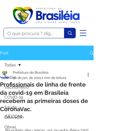
Post
Todas
Prefeitura de Brasiléia
Todas
20 de jan. de 2021
2 min de leitura
Profissionais de linha de frente
Vacinômetro
da covid-19 em Brasileia
COVID-19
recebem as primeiras doses de
Saúde
CoronaVac.
SECOM
Educação
Obras
Brasiléia deu início, na quarta-feira (20) 