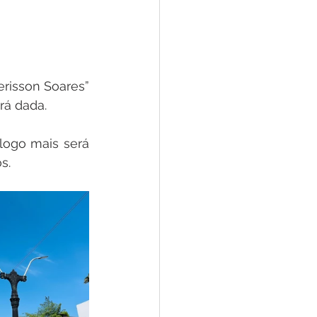
risson Soares” 
rá dada.
ogo mais será 
s.