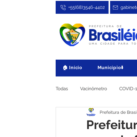
+55(68)3546-4402
gabinet
🏠 Início
Município⬇️
Todas
Vacinômetro
COVID-
Prefeitura de Brasi
Cultura, Festa e Esporte
No
Prefeitu