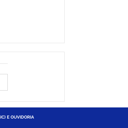
eitura de Brasiléia
ia Operação Tapa-
cos para melhorar
lidade nas ruas e
IC) E OUVIDORIA
ros