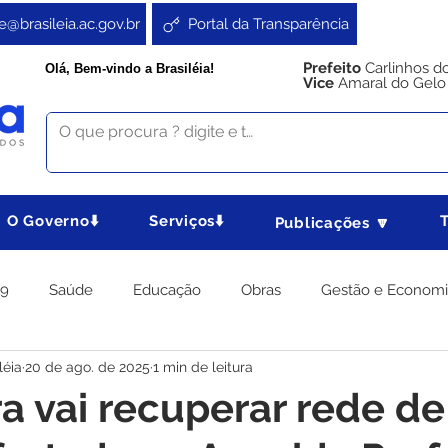
e@brasileia.ac.gov.br
Portal da Transparência
Prefeito
Carlinhos d
Olá, Bem-vindo a Brasiléia!
Vice
Amaral do Gelo
O Governo⬇️
Serviços⬇️
Publicações 🔽
19
Saúde
Educação
Obras
Gestão e Econom
léia
20 de ago. de 2025
1 min de leitura
 Gabinete
Agricultura e Produção
Direitos e Cidadania
ra vai recuperar rede de