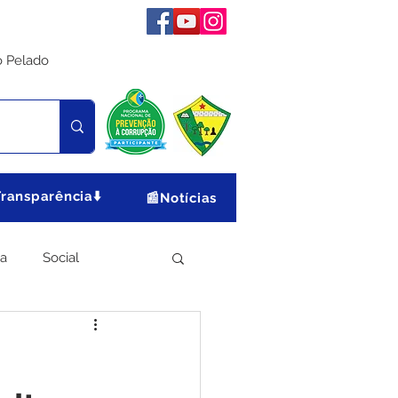
o Pelado
Transparência⬇️
📰Notícias
ia
Social
Meio Ambiente