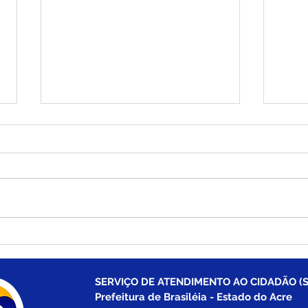
Prefeitura de Brasiléia
Pref
conclui construção de duas
ampl
novas pontes no Ramal
Bura
Porto Carlos e garante
mobi
SERVIÇO DE ATENDIMENTO AO CIDADÃO (S
acesso à zona rural
bair
Prefeitura de Brasiléia - Estado do Acre