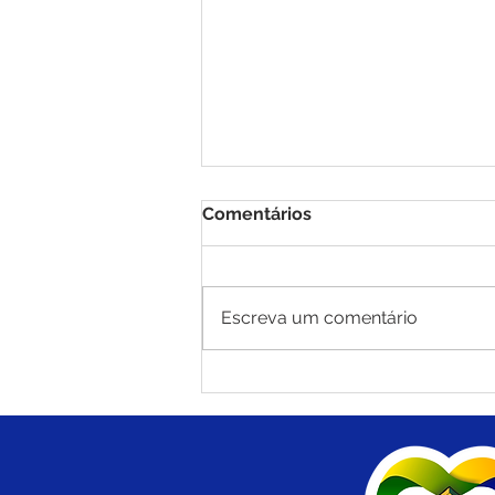
Comentários
Escreva um comentário
Prefeitura de Brasiléia e
Deracre iniciam operação
tapa-buracos com massa
asfáltica no Ramal do Polo