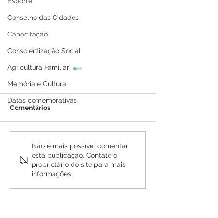
Esporte
Conselho das Cidades
Capacitação
Conscientização Social
Agricultura Familiar
Memória e Cultura
Datas comemorativas
Comentários
Escola Nucleada
Prefeitura de B
Não é mais possível comentar
esta publicação. Contate o
Francisco Germano
encerra o prime
proprietário do site para mais
celebra 10 anos com o
semestre letiv
informações.
Dia da Família na Escola
toda a rede de
na zona rural de
capacitada
Brasiléia