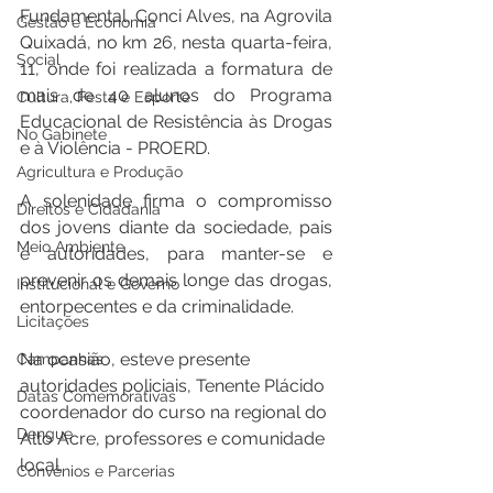
Fundamental, Conci Alves, na Agrovila 
Gestão e Economia
Quixadá, no km 26, nesta quarta-feira, 
Social
11, onde foi realizada a formatura de 
mais de 40 alunos do Programa 
Cultura, Festa e Esporte
Educacional de Resistência às Drogas 
No Gabinete
e à Violência - PROERD.
Agricultura e Produção
A solenidade firma o compromisso 
Direitos e Cidadania
dos jovens diante da sociedade, pais 
Meio Ambiente
e autoridades, para manter-se e 
prevenir os demais longe das drogas, 
Institucional e Governo
entorpecentes e da criminalidade.
Licitações
Na ocasião, esteve presente 
Campanhas
autoridades policiais, Tenente Plácido 
Datas Comemorativas
coordenador do curso na regional do 
Dengue
Alto Acre, professores e comunidade 
local.
Convênios e Parcerias