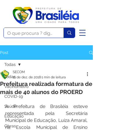
Post
Todas
SECOM
Todas
11 de dez. de 2018
1 min de leitura
Prefeitura realizada formatura de
Vacinômetro
mais de 40 alunos do PROERD
COVID-19
A Prefeitura de Brasiléia esteve 
Saúde
representada pela Secretária 
Educação
Municipal de Educação, Luíza Amaral, 
Obras
na Escola Municipal de Ensino 