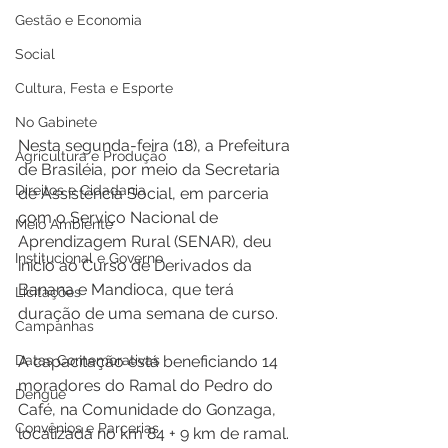
Gestão e Economia
Social
Cultura, Festa e Esporte
No Gabinete
Nesta segunda-feira (18), a Prefeitura 
Agricultura e Produção
de Brasiléia, por meio da Secretaria 
Direitos e Cidadania
de Assistência Social, em parceria 
com o Serviço Nacional de 
Meio Ambiente
Aprendizagem Rural (SENAR), deu 
Institucional e Governo
início ao Curso de Derivados da 
Banana e Mandioca, que terá 
Licitações
duração de uma semana de curso.
Campanhas
Datas Comemorativas
A capacitação está beneficiando 14 
moradores do Ramal do Pedro do 
Dengue
Café, na Comunidade do Gonzaga, 
Convênios e Parcerias
localizada no km 84 + 9 km de ramal.