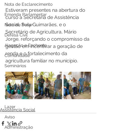
Nota de Esclarecimento
Estiveram presentes na abertura do 
Emenda Parlamentar
curso a Secretária de Assistência 
Social, Suly Guimarães, e o 
Nota de Pesar
Secretário de Agricultura, Mário 
Defesa Civil
Jorge, reforçando o compromisso da 
Alagação e Enchente
gestão em incentivar a geração de 
renda e o fortalecimento da 
Comunidade
agricultura familiar no município.
Seminários
Segurança pública
Inauguração
Homenagem e Agradecimento
Lazer
Assistência Social
Aviso
Administração