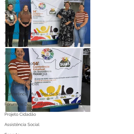
Sessão Solene
Comunicação
Nota Pública
Cerimônia Solene
Infraestrutura e Obras
Parcerias
Assistência Social
Inovação e tecnologia
Assistência social
Conferência Municipal de Saúde
Fórum de Desenvolvimento Regional
Projeto Cidadão
Assistência Social