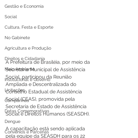
Gestão e Economia
Social
Cultura, Festa e Esporte
No Gabinete
Agricultura e Produção
Direitos e Cidadania
A Prefeitura de Brasiléia, por meio da 
Meio Ambiente
Secretaria Municipal de Assistência 
Social, participou da Reunião 
Institucional e Governo
Ampliada e Descentralizada do 
Licitações
Conselho Estadual de Assistência 
Social (CEAS), promovida pela 
Campanhas
Secretaria de Estado de Assistência 
Datas Comemorativas
Social e Direitos Humanos (SEASDH).
Dengue
A capacitação está sendo aplicada 
Convênios e Parcerias
pela equipe da SEASDH para os 22 