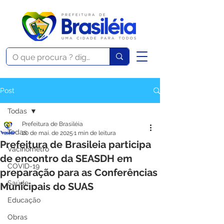
Post
Todas
Prefeitura de Brasiléia
Todas
20 de mai. de 2025
1 min de leitura
Prefeitura de Brasileia participa
Vacinômetro
de encontro da SEASDH em
COVID-19
preparação para as Conferências
Saúde
Municipais do SUAS
Educação
Obras