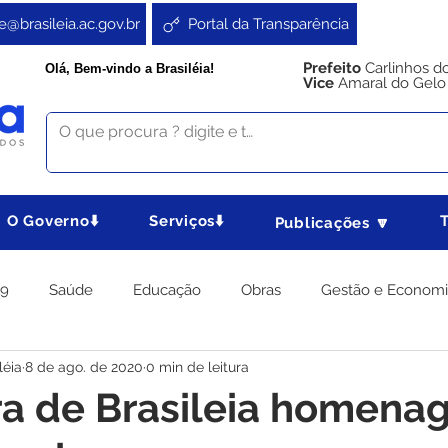
e@brasileia.ac.gov.br
Portal da Transparência
Prefeito
Carlinhos d
Olá, Bem-vindo a Brasiléia!
Vice
Amaral do Gelo
O Governo⬇️
Serviços⬇️
Publicações 🔽
19
Saúde
Educação
Obras
Gestão e Econom
léia
8 de ago. de 2020
0 min de leitura
 Gabinete
Agricultura e Produção
Direitos e Cidadania
ra de Brasileia homena