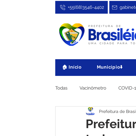
+55(68)3546-4402
gabinet
🏠 Início
Município⬇️
Todas
Vacinômetro
COVID-
Prefeitura de Brasi
Cultura, Festa e Esporte
No
Prefeitu