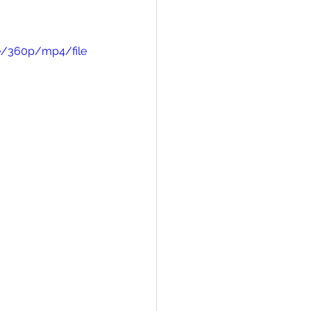
e
e/360p/mp4/file
ar
Defesa Civil
ão