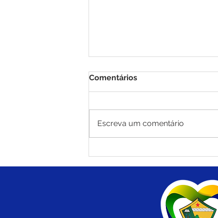
Comentários
Escreva um comentário
Brasiléia recebe oficina,
treinamento e torneio de
tênis de mesa em parceria
com a FTMEAC