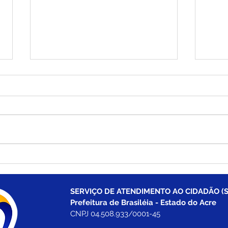
Carnavale 2026 encerra
Para
com grande show nacional
Roli
de Koyote em celebração
arra
dos 30 anos de folia
segu
SERVIÇO DE ATENDIMENTO AO CIDADÃO (S
em B
Prefeitura de Brasiléia - Estado do Acre
CNPJ 04.508.933/0001-45