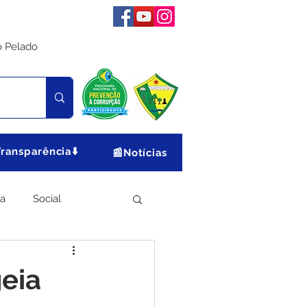
o Pelado
Transparência⬇️
📰Notícias
ia
Social
Meio Ambiente
geia