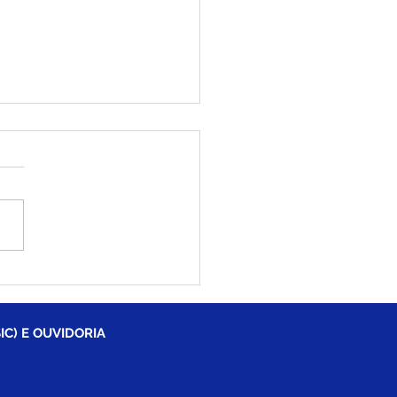
ngolé e Bloco As
nhas do Coronel
stam multidão no
ndo dia do Carnavale
IC) E OUVIDORIA
rasiléia