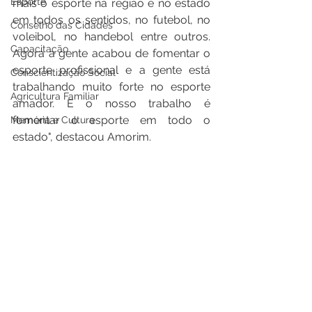
Esporte
mais o esporte na região e no estado 
em todos os sentidos, no futebol, no 
Conselho das Cidades
voleibol, no handebol entre outros. 
Capacitação
Agora a gente acabou de fomentar o 
esporte profissional e a gente está 
Conscientização Social
trabalhando muito forte no esporte 
Agricultura Familiar
amador. E o nosso trabalho é 
fomentar o esporte em todo o 
Memória e Cultura
estado", destacou Amorim.