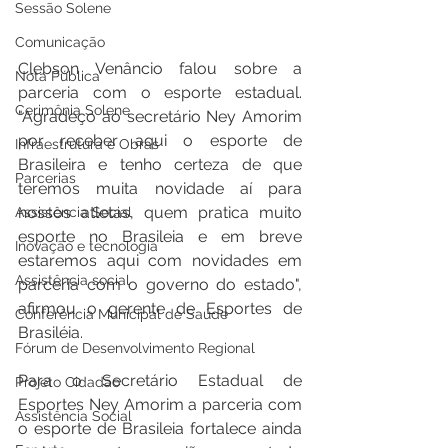
Sessão Solene
Comunicação
Clebson Venâncio falou sobre a 
Nota Pública
parceria com o esporte estadual.  
Cerimônia Solene
"Agradeço ao secretário Ney Amorim 
por receber aqui o esporte de 
Infraestrutura e Obras
Brasileira e tenho certeza de que 
Parcerias
teremos muita novidade aí para 
nossos atletas, quem pratica muito 
Assistência Social
esporte no Brasileia e em breve 
Inovação e tecnologia
estaremos aqui com novidades em 
Assistência social
parceria com o governo do estado", 
afirmou o gerente de Esportes de 
Conferência Municipal de Saúde
Brasiléia.
Fórum de Desenvolvimento Regional
Para o Secretário Estadual de 
Projeto Cidadão
Esportes Ney Amorim a parceria com 
Assistência Social
o esporte de Brasileia fortalece ainda 