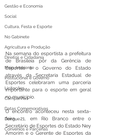
Gestão e Economia
Social
Cultura, Festa e Esporte
No Gabinete
Agricultura e Produção
Na semana do esportista a prefeitura 
Direitos e Cidadania
de Brasileia pôr da Gerência de 
Meio Ambiente
Esportes e o Governo do Estado 
através da Secretaria Estadual de 
Institucional e Governo
Esportes celebraram uma parceria 
Licitações
importante para o esporte em geral 
no município. 
Campanhas
Datas Comemorativas
O encontro aconteceu nesta sexta-
feira, 21, em Rio Branco entre o 
Dengue
Secretário de Esportes do Estado Ney 
Convênios e Parcerias
Amorim e o Gerente de Esportes da 