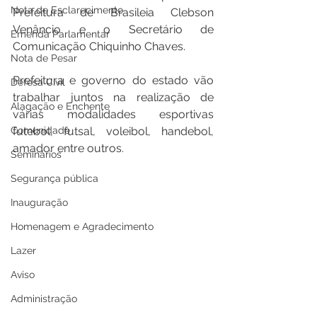
Nota de Esclarecimento
Prefeitura de Brasileia Clebson 
Venâncio e o Secretário de 
Emenda Parlamentar
Comunicação Chiquinho Chaves. 
Nota de Pesar
Prefeitura e governo do estado vão 
Defesa Civil
trabalhar juntos na realização de 
Alagação e Enchente
várias modalidades esportivas 
Comunidade
futebol, futsal, voleibol, handebol, 
amador entre outros. 
Seminários
Segurança pública
Inauguração
Homenagem e Agradecimento
Lazer
Aviso
Administração