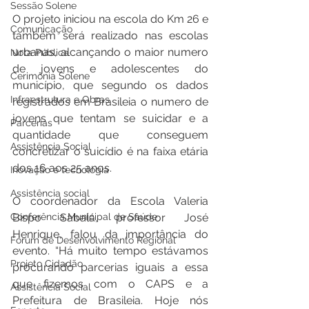
Sessão Solene
O projeto iniciou na escola do Km 26 e 
Comunicação
também será realizado nas escolas 
urbanas, alcançando o maior numero 
Nota Pública
de jovens e adolescentes do 
Cerimônia Solene
município, que segundo os dados 
Infraestrutura e Obras
registrados em Brasileia o numero de 
jovens que tentam se suicidar e a 
Parcerias
quantidade que conseguem 
Assistência Social
concretizar o suicídio é na faixa etária 
dos 16 aos 25 anos. 
Inovação e tecnologia
Assistência social
O coordenador da Escola Valeria 
Conferência Municipal de Saúde
Bispo Sabalá, professor José 
Henrique, falou da importância do 
Fórum de Desenvolvimento Regional
evento. “Há muito tempo estávamos 
Projeto Cidadão
procurando parcerias iguais a essa 
que fizemos com o CAPS e a 
Assistência Social
Prefeitura de Brasileia. Hoje nós 