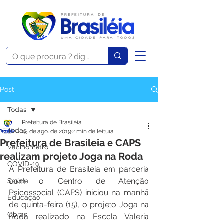
Post
Todas
Prefeitura de Brasiléia
Todas
15 de ago. de 2019
2 min de leitura
Prefeitura de Brasileia e CAPS
Vacinômetro
realizam projeto Joga na Roda
COVID-19
A Prefeitura de Brasileia em parceria 
com o Centro de Atenção 
Saúde
Psicossocial (CAPS) iniciou na manhã 
Educação
de quinta-feira (15), o projeto Joga na 
Obras
Roda realizado na Escola Valeria 