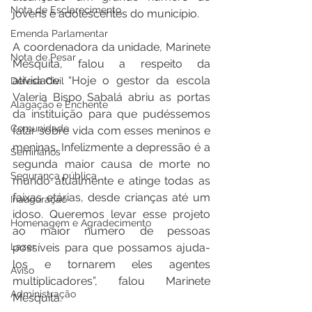
Nota de Esclarecimento
jovens e adolescentes do município. 
Emenda Parlamentar
A coordenadora da unidade, Marinete 
Nota de Pesar
Mesquita, falou a respeito da 
atividade. “Hoje o gestor da escola 
Defesa Civil
Valeria Bispo Sabalá abriu as portas 
Alagação e Enchente
da instituição para que pudéssemos 
Comunidade
falar sobre vida com esses meninos e 
meninas. Infelizmente a depressão é a 
Seminários
segunda maior causa de morte no 
Segurança pública
mundo atualmente e atinge todas as 
faixas etárias, desde crianças até um 
Inauguração
idoso. Queremos levar esse projeto 
Homenagem e Agradecimento
ao maior numero de pessoas 
Lazer
possíveis para que possamos ajuda-
los e tornarem eles agentes 
Aviso
multiplicadores”, falou Marinete 
Administração
Mesquita. 