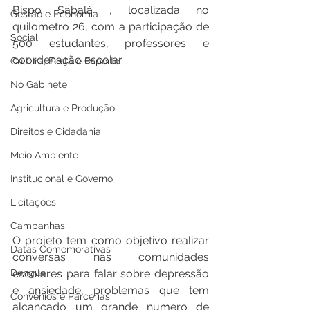
Bispo Sabalá , localizada no 
Gestão e Economia
quilometro 26, com a participação de 
Social
500 estudantes, professores e 
coordenação escolar. 
Cultura, Festa e Esporte
No Gabinete
Agricultura e Produção
Direitos e Cidadania
Meio Ambiente
Institucional e Governo
Licitações
Campanhas
O projeto tem como objetivo realizar 
Datas Comemorativas
conversas nas comunidades 
Dengue
escolares para falar sobre depressão 
e ansiedade, problemas que tem 
Convênios e Parcerias
alcançado um grande numero de 