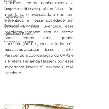
Esporte
sabemos temos conhecimento a 
respeito dessa problemática tão 
Conselho das Cidades
importante e avassaladora que tem 
Capacitação
enfrentado a nossa sociedade em 
Conscientização Social
especial a nossa juventude, esse 
problema também está na escola 
Agricultura Familiar
onde temos uma grande 
Memória e Cultura
concentração de jovens e todos nós 
precisamos tratar desse assunto. 
Datas comemorativas
Parabenizo a coordenação do CAPS e 
a Prefeita Fernanda Hassem por esse 
importante incentivo”, destacou José 
Henrique. 