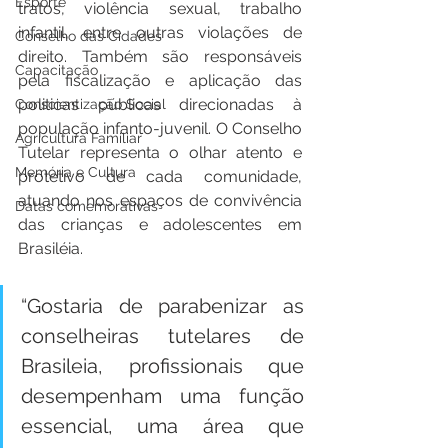
Esporte
tratos, violência sexual, trabalho 
infantil, entre outras violações de 
Conselho das Cidades
direito. Também são responsáveis 
Capacitação
pela fiscalização e aplicação das 
politicas públicas direcionadas à 
Conscientização Social
população infanto-juvenil. O Conselho 
Agricultura Familiar
Tutelar representa o olhar atento e 
Memória e Cultura
protetivo de cada comunidade, 
atuando nos espaços de convivência 
Datas comemorativas
das crianças e adolescentes em 
Brasiléia.
“Gostaria de parabenizar as 
conselheiras tutelares de 
Brasileia, profissionais que 
desempenham uma função 
essencial, uma área que 