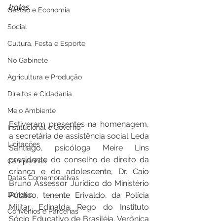
tratos.
Gestão e Economia
Social
Cultura, Festa e Esporte
No Gabinete
Agricultura e Produção
Direitos e Cidadania
Meio Ambiente
Estiveram presentes na homenagem, 
Institucional e Governo
a secretária de assistência social Leda 
Licitações
Santiago, psicóloga Meire Lins 
presidente do conselho de direito da 
Campanhas
criança e do adolescente, Dr. Caio 
Datas Comemorativas
Bruno Assessor Jurídico do Ministério 
Dengue
Público, tenente Erivaldo, da Polícia 
Militar, Edinalda Rego do Instituto 
Convênios e Parcerias
Sócio Educativo de Brasiléia, Verônica 