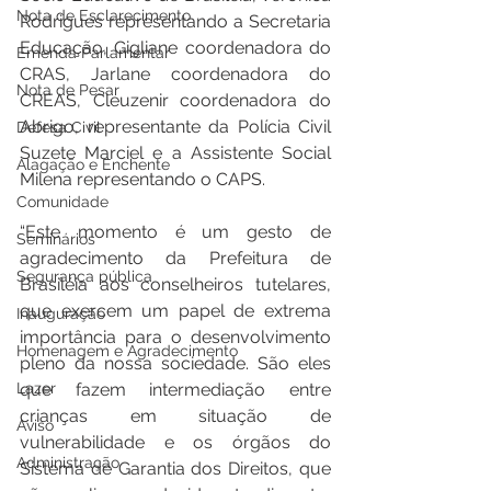
Nota de Esclarecimento
Rodrigues representando a Secretaria 
Educação, Gigliane coordenadora do 
Emenda Parlamentar
CRAS, Jarlane coordenadora do 
Nota de Pesar
CREAS, Cleuzenir coordenadora do 
Abrigo, representante da Polícia Civil 
Defesa Civil
Suzete Marciel e a Assistente Social 
Alagação e Enchente
Milena representando o CAPS.
Comunidade
“Este momento é um gesto de 
Seminários
agradecimento da Prefeitura de 
Segurança pública
Brasiléia aos conselheiros tutelares, 
que exercem um papel de extrema 
Inauguração
importância para o desenvolvimento 
Homenagem e Agradecimento
pleno da nossa sociedade. São eles 
Lazer
que fazem intermediação entre 
crianças em situação de 
Aviso
vulnerabilidade e os órgãos do 
Administração
Sistema de Garantia dos Direitos, que 