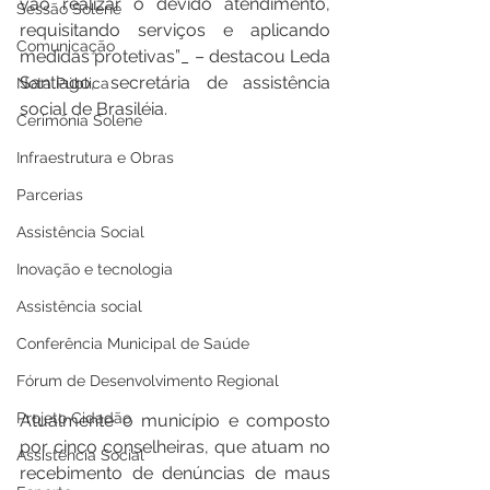
vão realizar o devido atendimento, 
Sessão Solene
requisitando serviços e aplicando 
Comunicação
medidas protetivas”_ – destacou Leda 
Santiago, secretária de assistência 
Nota Pública
social de Brasiléia.
Cerimônia Solene
Infraestrutura e Obras
Parcerias
Assistência Social
Inovação e tecnologia
Assistência social
Conferência Municipal de Saúde
Fórum de Desenvolvimento Regional
Projeto Cidadão
Atualmente o município e composto 
por cinco conselheiras, que atuam no 
Assistência Social
recebimento de denúncias de maus 