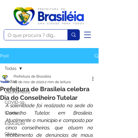
Post
Todas
Prefeitura de Brasiléia
Todas
18 de nov. de 2020
2 min de leitura
Prefeitura de Brasileia celebra
Vacinômetro
Dia do Conselheiro Tutelar
COVID-19
A solenidade foi realizada na sede do 
Conselho Tutelar, em Brasileia. 
Saúde
Atualmente o município e composto por 
Educação
cinco conselheiras, que atuam no 
Obras
recebimento de denúncias de maus 