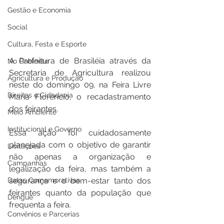
Gestão e Economia
Social
Cultura, Festa e Esporte
A Prefeitura de Brasiléia através da 
No Gabinete
Secretaria de Agricultura realizou 
Agricultura e Produção
neste do domingo 09, na Feira Livre 
Direitos e Cidadania
Maria Florêncio, o recadastramento 
dos feirantes.
Meio Ambiente
Institucional e Governo
Essa ação foi cuidadosamente 
planejada com o objetivo de garantir 
Licitações
não apenas a organização e 
Campanhas
legalização da feira, mas também a 
Datas Comemorativas
segurança e o bem-estar tanto dos 
feirantes quanto da população que 
Dengue
frequenta a feira.
Convênios e Parcerias