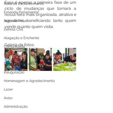
Essa é apenas a primeira fase de um 
Nota de Esclarecimento
ciclo de mudanças que tornará a 
Emenda Parlamentar
nossa feira mais organizada, atrativa e 
agradável, beneficiando tanto quem 
Nota de Pesar
vende quanto quem visita.
Defesa Civil
Alagação e Enchente
Galeria de fotos:
Comunidade
Seminários
Segurança pública
Inauguração
Homenagem e Agradecimento
Lazer
Aviso
Administração