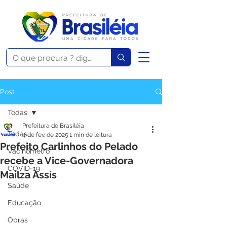
Post
Todas
Prefeitura de Brasiléia
Todas
4 de fev. de 2025
1 min de leitura
Prefeito Carlinhos do Pelado
Vacinômetro
recebe a Vice-Governadora
COVID-19
Mailza Assis
Saúde
Educação
Obras