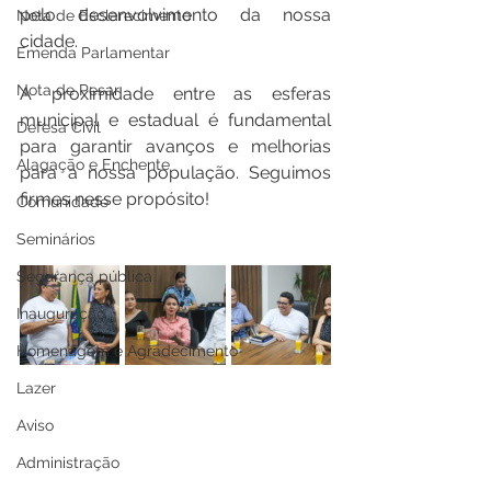
pelo desenvolvimento da nossa 
Nota de Esclarecimento
cidade.
Emenda Parlamentar
Nota de Pesar
A proximidade entre as esferas 
municipal e estadual é fundamental 
Defesa Civil
para garantir avanços e melhorias 
Alagação e Enchente
para a nossa população. Seguimos 
firmes nesse propósito!
Comunidade
Seminários
Segurança pública
Inauguração
Homenagem e Agradecimento
Lazer
Aviso
Administração