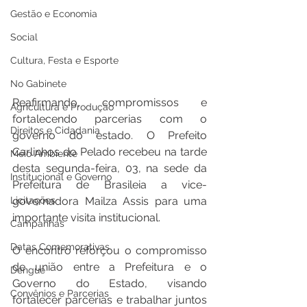
Gestão e Economia
Social
Cultura, Festa e Esporte
No Gabinete
Reafirmando, compromissos e 
Agricultura e Produção
fortalecendo parcerias com o 
Direitos e Cidadania
governo do estado. O Prefeito 
Carlinhos do Pelado recebeu na tarde 
Meio Ambiente
desta segunda-feira, 03, na sede da 
Institucional e Governo
Prefeitura de Brasileia a vice-
Licitações
governadora Mailza Assis para uma 
importante visita institucional.
Campanhas
Datas Comemorativas
O encontro reforçou o compromisso 
de união entre a Prefeitura e o 
Dengue
Governo do Estado, visando 
Convênios e Parcerias
fortalecer parcerias e trabalhar juntos 