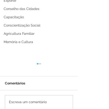
Esporte
Conselho das Cidades
Capacitação
Conscientização Social
Agricultura Familiar
Memória e Cultura
Comentários
Prefeitura de Brasiléia e
Prefeitura de B
Escreva um comentário
Iteracre firmam parceria
faz adesão ao 