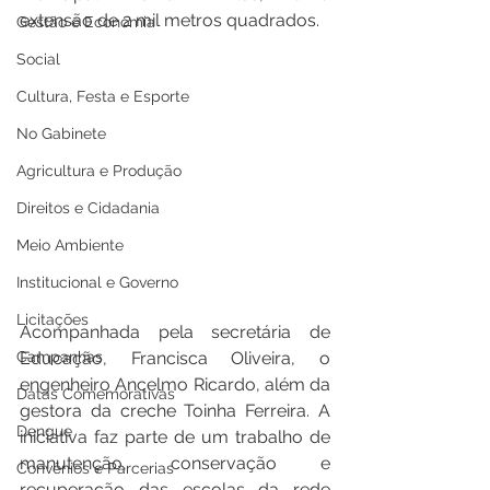
extensão de 2 mil metros quadrados.
Gestão e Economia
Social
Cultura, Festa e Esporte
No Gabinete
Agricultura e Produção
Direitos e Cidadania
Meio Ambiente
Institucional e Governo
Licitações
Acompanhada pela secretária de 
Campanhas
Educação, Francisca Oliveira, o 
engenheiro Ancelmo Ricardo, além da 
Datas Comemorativas
gestora da creche Toinha Ferreira. A 
Dengue
iniciativa faz parte de um trabalho de 
manutenção, conservação e 
Convênios e Parcerias
recuperação das escolas da rede 