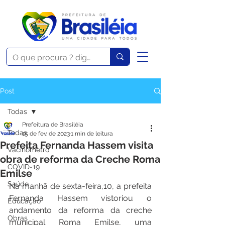
Post
Todas
Prefeitura de Brasiléia
Todas
15 de fev. de 2023
1 min de leitura
Prefeita Fernanda Hassem visita
Vacinômetro
obra de reforma da Creche Roma
COVID-19
Emilse
Saúde
Na manhã de sexta-feira,10, a prefeita 
Fernanda Hassem vistoriou o 
Educação
andamento da reforma da creche 
Obras
municipal Roma Emilse, uma 