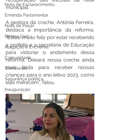
Nota de Esclarecimento
municipal.
Emenda Parlamentar
A gestora da creche, Antônia Ferreira, 
Nota de Pesar
destaca a importância da reforma. 
Defesa Civil
“Estou muito feliz por estar recebendo 
a prefeita e a secretária de Educação 
Alagação e Enchente
para vistoriar o andamento dessa 
Comunidade
reforma. Deixará nossa creche ainda 
mais linda para receber nossas 
Seminários
crianças para o ano letivo 2023, como 
Segurança pública
elas merecem”, falou. 
Inauguração
Homenagem e Agradecimento
Lazer
Aviso
Administração