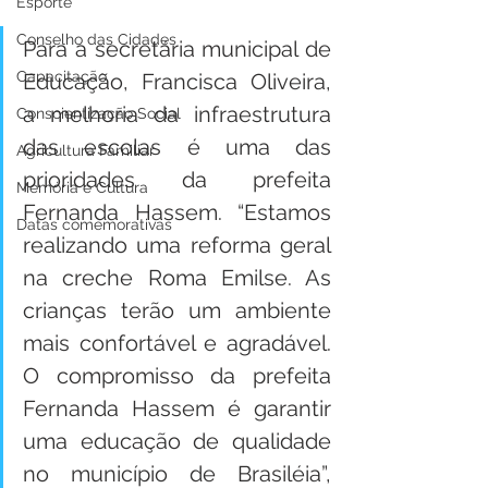
Esporte
Conselho das Cidades
Para a secretária municipal de 
Capacitação
Educação, Francisca Oliveira, 
a melhoria da infraestrutura 
Conscientização Social
das escolas é uma das 
Agricultura Familiar
prioridades da prefeita 
Memória e Cultura
Fernanda Hassem. “Estamos 
Datas comemorativas
realizando uma reforma geral 
na creche Roma Emilse. As 
crianças terão um ambiente 
mais confortável e agradável. 
O compromisso da prefeita 
Fernanda Hassem é garantir 
uma educação de qualidade 
no município de Brasiléia”, 