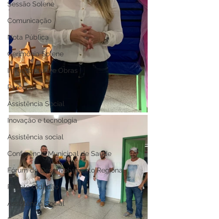
Sessão Solene
Comunicação
Nota Pública
Cerimônia Solene
Infraestrutura e Obras
Parcerias
Assistência Social
Inovação e tecnologia
Assistência social
Conferência Municipal de Saúde
Fórum de Desenvolvimento Regional
Projeto Cidadão
Assistência Social