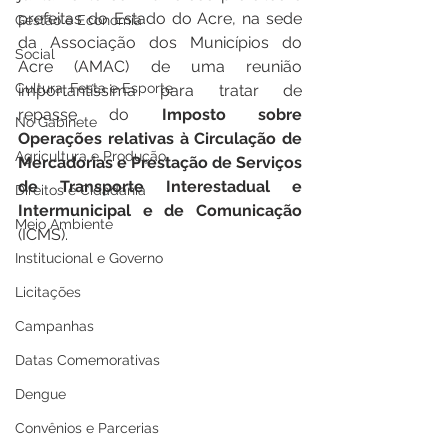
prefeitas do Estado do Acre, na sede 
Gestão e Economia
da Associação dos Municípios do 
Social
Acre (AMAC) de uma reunião 
Cultura, Festa e Esporte
importantíssima para tratar de 
repasse do 
Imposto sobre 
No Gabinete
Operações relativas à Circulação de 
Agricultura e Produção
Mercadorias e Prestação de Serviços 
de Transporte Interestadual e 
Direitos e Cidadania
Intermunicipal e de Comunicação 
Meio Ambiente
(ICMS). 
Institucional e Governo
Licitações
Campanhas
Datas Comemorativas
Dengue
Convênios e Parcerias