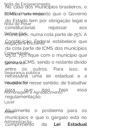
Nota de Esclarecimento
No caso dos municípios brasileiros, o 
ICMS é um imposto que o Governo 
Emenda Parlamentar
do Estado tem por obrigação legal e 
Nota de Pesar
constitucional, repassar aos 
Defesa Civil
municípios, numa cota parte de 25%. A 
Constituição Federal estabelece que 
Alagação e Enchente
da cota parte de ICMS dos municípios 
Comunidade
(25%), 75% fique com o município que 
gerou o ICMS, sendo o restante divido 
Seminários
entre os outros. Para isso, é 
Segurança pública
necessária uma lei estadual e a 
reunião foi nesse sentido, de trabalhar 
Inauguração
para que isso haja essa 
Homenagem e Agradecimento
regulamentação.
Lazer
Atualmente o problema para os 
Aviso
municípios é que o gargalo está no 
Administração
cumprimento da 
Lei Estadual 