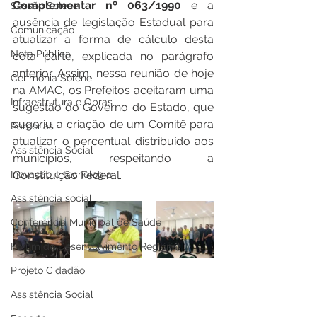
Complementar nº 063/1990
 e a 
Sessão Solene
ausência de legislação Estadual para 
Comunicação
atualizar a forma de cálculo desta 
Nota Pública
cota parte, explicada no parágrafo 
anterior. Assim, nessa reunião de hoje 
Cerimônia Solene
na AMAC, os Prefeitos aceitaram uma 
Infraestrutura e Obras
sugestão do Governo do Estado, que 
sugeriu a criação de um Comitê para 
Parcerias
atualizar o percentual distribuído aos 
Assistência Social
municípios, respeitando a 
Constituição Federal.
Inovação e tecnologia
Assistência social
Conferência Municipal de Saúde
Fórum de Desenvolvimento Regional
Projeto Cidadão
Assistência Social