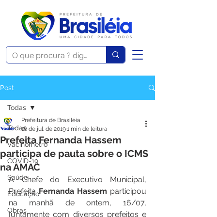
Post
Todas
Prefeitura de Brasiléia
Todas
16 de jul. de 2019
1 min de leitura
Prefeita Fernanda Hassem
Vacinômetro
participa de pauta sobre o ICMS
COVID-19
na AMAC
Saúde
A Chefe do Executivo Municipal, 
Prefeita 
Fernanda Hassem
 participou 
Educação
na manhã de ontem, 16/07, 
Obras
juntamente com diversos prefeitos e 