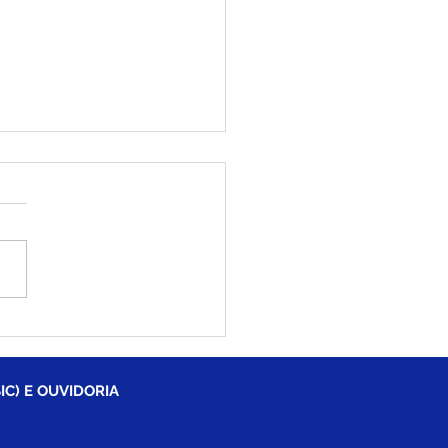
iléia recebe pela
eira vez, VI Congresso
dual do Protagonismo
esarial - Acre é o
IC) E OUVIDORIA
so Negócio