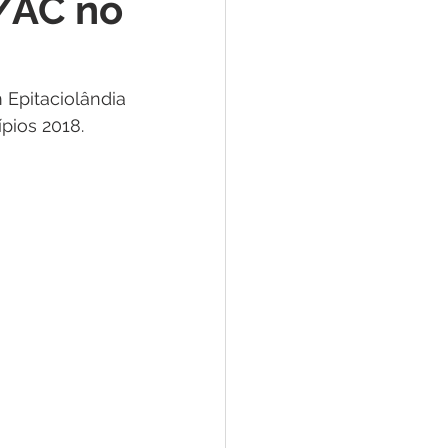
E/AC no
e
ar
Defesa Civil
Epitaciolândia 
pios 2018.
ão