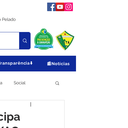
o Pelado
Transparência⬇️
📰Notícias
ia
Social
Meio Ambiente
cipa