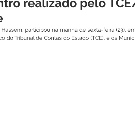
tro realizado pelo TC
itações
Campanhas
Datas Comemorativas
Dengu
e
 de Esclarecimento
Emenda Parlamentar
Nota de Pes
 Hassem, participou na manhã de sexta-feira (23), em 
co do Tribunal de Contas do Estado (TCE), e os Municí
nidade
Seminários
Segurança pública
Inauguraç
Lazer
Aviso