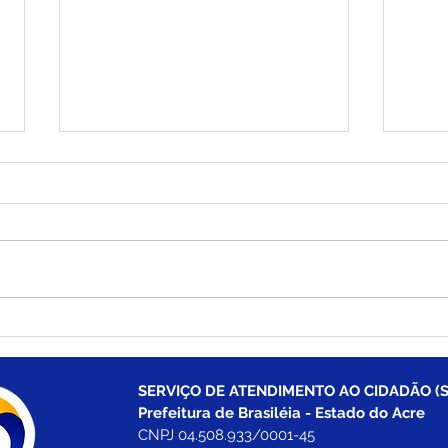
Brasiléia apresenta Plano
Bras
de Desenvolvimento
prim
Econômico e fortalece o
Esta
compromisso com o
Empr
SERVIÇO DE ATENDIMENTO AO CIDADÃO (S
crescimento sustentável
Nos
Prefeitura de Brasiléia - Estado do Acre
CNPJ 04.508.933/0001-45