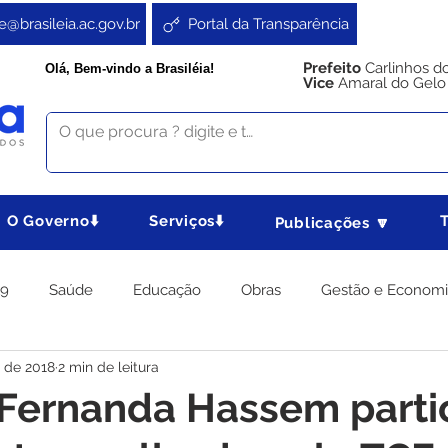
e@brasileia.ac.gov.br
Portal da Transparência
Prefeito
Carlinhos d
Olá, Bem-vindo a Brasiléia!
Vice
Amaral do Gelo
O Governo⬇️
Serviços⬇️
Publicações 🔽
19
Saúde
Educação
Obras
Gestão e Econom
. de 2018
2 min de leitura
 Gabinete
Agricultura e Produção
Direitos e Cidadania
 Fernanda Hassem parti