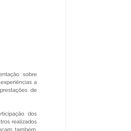
ntação sobre 
xperiências a 
prestações de 
ticipação dos 
ros realizados 
reçam também. 