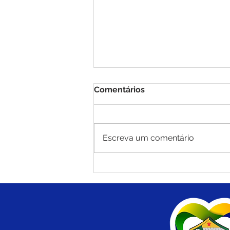
Comentários
Escreva um comentário
Brasiléia mantém liderança
nas exportações do Acre e
fortalece economia com
destaque para castanha e
carne suína