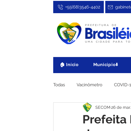
+55(68)3546-4402
gabinet
🏠 Início
Município⬇️
Todas
Vacinômetro
COVID-
SECOM
26 de mar
Cultura, Festa e Esporte
No
Prefeita