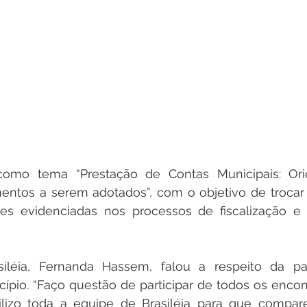
omo tema “Prestação de Contas Municipais: Orie
ntos a serem adotados”, com o objetivo de trocar e
ades evidenciadas nos processos de fiscalização e 
siléia, Fernanda Hassem, falou a respeito da par
ípio. “Faço questão de participar de todos os encont
bilizo toda a equipe de Brasiléia para que compa