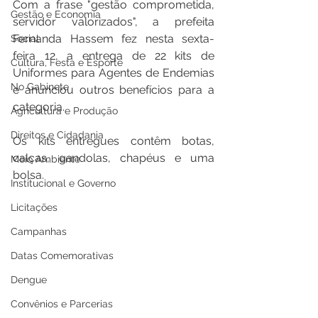
Com a frase "gestão comprometida, 
Gestão e Economia
servidor valorizados", a prefeita 
Fernanda Hassem fez nesta sexta-
Social
feira 12, a entrega de 22 kits de 
Cultura, Festa e Esporte
Uniformes para Agentes de Endemias 
No Gabinete
e anunciou outros benefícios para a 
categoria.
Agricultura e Produção
Direitos e Cidadania
Os kits entregues contêm botas, 
calças, gandolas, chapéus e uma 
Meio Ambiente
bolsa.
Institucional e Governo
Licitações
Campanhas
Datas Comemorativas
Dengue
Convênios e Parcerias