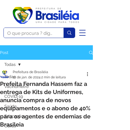
Post
Todas
Prefeitura de Brasiléia
Todas
12 de jan. de 2024
2 min de leitura
Prefeita Fernanda Hassem faz a
Vacinômetro
entrega de Kits de Uniformes,
COVID-19
anuncia compra de novos
Saúde
equipamentos e o abono de 40%
para os agentes de endemias de
Educação
Brasileia
Obras