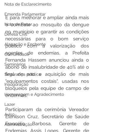
Nota de Esclarecimento
Emenda Parlamentar
E para melhorar e ampliar ainda mais 
Nota de Pesar
o combate ao mosquito da dengue 
no município e garantir as condições 
Defesa Civil
necessárias para o bom serviço 
Alagação e Enchente
público com a valorização dos 
agentes de endemias, a Prefeita 
Comunidade
Fernanda Hassem anunciou ainda o 
Seminários
abono de insalubridade de 40% até o 
final de ano e aquisição de mais 
Segurança pública
"equipamentos costais", usadas nos 
Inauguração
bloqueios pela equipe de campo de 
Homenagem e Agradecimento
endemias.
Lazer
Participaram da cerimônia Vereador 
Aviso
Elenilson Cruz, Secretário de Saúde 
Francélio Barbosa, Gerente de 
Administração
Endemias Assis Lopes, Gerente de 