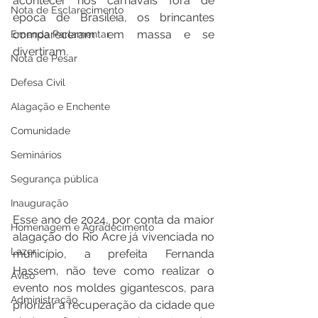
acontecer nos carnavais fora de 
Nota de Esclarecimento
época de Brasiléia, os brincantes 
compareceram em massa e se 
Emenda Parlamentar
divertiram.
Nota de Pesar
Defesa Civil
Alagação e Enchente
Comunidade
Seminários
Segurança pública
Inauguração
Esse ano de 2024, por conta da maior 
Homenagem e Agradecimento
alagação do Rio Acre já vivenciada no 
Lazer
município, a prefeita Fernanda 
Hassem, não teve como realizar o 
Aviso
evento nos moldes gigantescos, para 
Administração
priorizar a recuperação da cidade que 