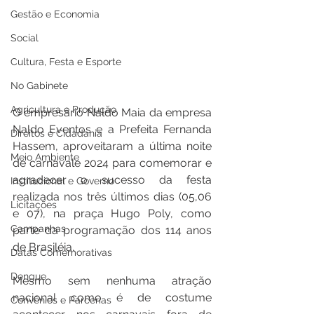
Gestão e Economia
Social
Cultura, Festa e Esporte
No Gabinete
Agricultura e Produção
O empresário Naldo Maia da empresa 
Naldo Eventos e a Prefeita Fernanda 
Direitos e Cidadania
Hassem, aproveitaram a última noite 
Meio Ambiente
de carnavale 2024 para comemorar e 
agradecer o sucesso da festa 
Institucional e Governo
realizada nos três últimos dias (05,06 
Licitações
e 07), na praça Hugo Poly, como 
Campanhas
parte da programação dos 114 anos 
de Brasiléia.
Datas Comemorativas
Dengue
Mesmo sem nenhuma atração 
nacional como é de costume 
Convênios e Parcerias