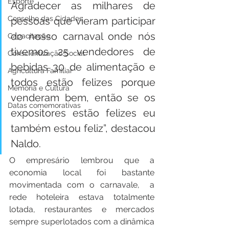
Esporte
Agradecer as milhares de 
Conselho das Cidades
pessoas que vieram participar 
do nosso carnaval onde nós 
Capacitação
tivemos 25 vendedores de 
Conscientização Social
bebidas 30 de alimentação e 
Agricultura Familiar
todos estão felizes porque 
Memória e Cultura
venderam bem, então se os 
Datas comemorativas
expositores estão felizes eu 
também estou feliz”, destacou 
Naldo.
O empresário lembrou que a 
economia local foi bastante 
movimentada com o carnavale,  a 
rede hoteleira estava totalmente 
lotada, restaurantes e mercados 
sempre superlotados com a dinâmica 