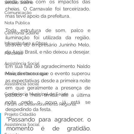
ainda sofre com os impactos das 
Sessão Solene
cheias. O Carnavale foi terceirizado, 
Comunicação
mas teve apoio da prefeitura.
Nota Pública
Toda estrutura de som, palco e 
Cerimônia Solene
iluminação foi utilizada da região, 
Infraestrutura e Obras
através do empresário Juninho Melo, 
de Assis Brasil, e não deixou a desejar.
Parcerias
Assistência Social
Em sua fala de agradecimento Naldo 
Maia destacou que o evento superou 
Inovação e tecnologia
as expectativas desde a primeira noite 
Assistência social
em que geralmente a presença de 
Conferência Municipal de Saúde
público é mais tímida, até a última 
noite onde o povo já está se 
Fórum de Desenvolvimento Regional
despedindo da festa.
Projeto Cidadão
“Passando para agradecer, o 
Assistência Social
momento é de gratidão. 