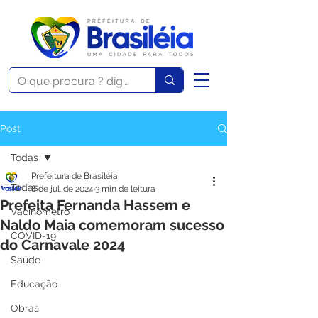
Post
Todas
Prefeitura de Brasiléia
Todas
8 de jul. de 2024
3 min de leitura
Prefeita Fernanda Hassem e
Vacinômetro
Naldo Maia comemoram sucesso
COVID-19
do Carnavale 2024
Saúde
Educação
Obras