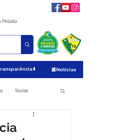
o Pelado
Transparência⬇️
📰Notícias
ia
Social
Meio Ambiente
cia