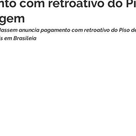
o com retroativo do P
itações
Campanhas
Datas Comemorativas
Dengu
agem
 de Esclarecimento
Emenda Parlamentar
Nota de Pes
Hassem anuncia pagamento com retroativo do Piso 
is em Brasileia
nidade
Seminários
Segurança pública
Inauguraç
Lazer
Aviso