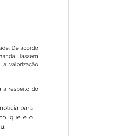
de. De acordo 
rnanda Hassem 
a valorização 
 a respeito do 
tícia para 
o, que é o 
u.