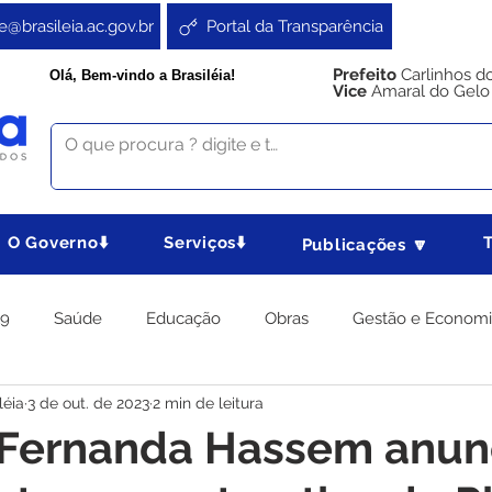
e@brasileia.ac.gov.br
Portal da Transparência
Prefeito
Carlinhos d
Olá, Bem-vindo a Brasiléia!
Vice
Amaral do Gelo
O Governo⬇️
Serviços⬇️
Publicações 🔽
19
Saúde
Educação
Obras
Gestão e Econom
léia
3 de out. de 2023
2 min de leitura
 Gabinete
Agricultura e Produção
Direitos e Cidadania
a Fernanda Hassem anun