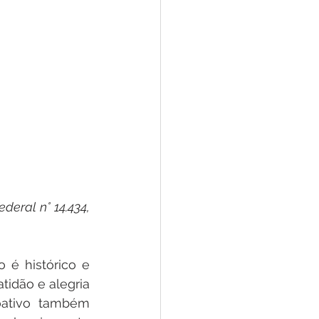
ederal n° 14.434, 
é histórico e 
idão e alegria 
oativo também 