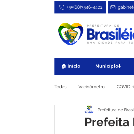
+55(68)3546-4402
gabinet
🏠 Início
Município⬇️
Todas
Vacinômetro
COVID-
Prefeitura de Brasi
Cultura, Festa e Esporte
No
Prefeit