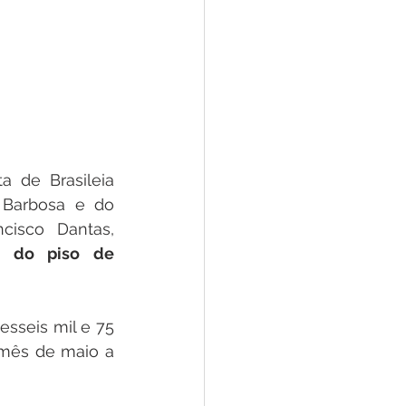
 de Brasileia 
Barbosa e do 
isco Dantas, 
 do piso de 
sseis mil e 75 
mês de maio a 