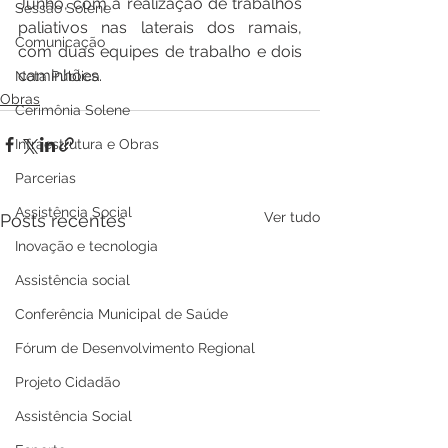
Junho, com a realização de trabalhos 
Sessão Solene
paliativos nas laterais dos ramais, 
Comunicação
com duas equipes de trabalho e dois 
caminhões.
Nota Pública
Obras
Cerimônia Solene
Infraestrutura e Obras
Parcerias
Assistência Social
Ver tudo
Posts recentes
Inovação e tecnologia
Assistência social
Conferência Municipal de Saúde
Fórum de Desenvolvimento Regional
Projeto Cidadão
Assistência Social