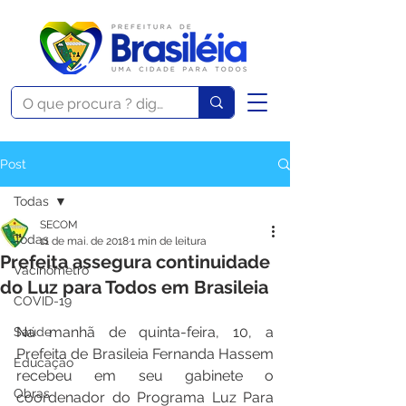
Post
Todas
SECOM
Todas
11 de mai. de 2018
1 min de leitura
Prefeita assegura continuidade
Vacinômetro
do Luz para Todos em Brasileia
COVID-19
Na manhã de quinta-feira, 10, a 
Saúde
Prefeita de Brasileia Fernanda Hassem 
Educação
recebeu em seu gabinete o 
Obras
coordenador do Programa Luz Para 