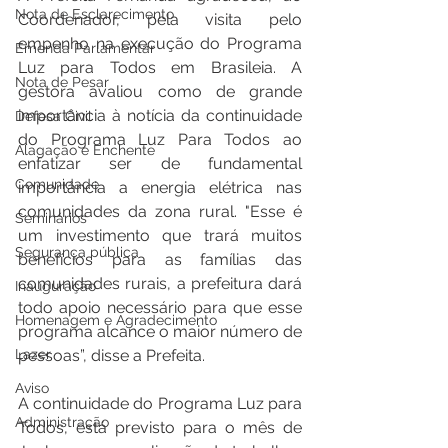
Nota de Esclarecimento
Coordenador, pela visita pelo 
empenho na execução do Programa 
Emenda Parlamentar
Luz para Todos em Brasileia. A 
Nota de Pesar
gestora avaliou como de grande 
importância à notícia da continuidade 
Defesa Civil
do Programa Luz Para Todos ao 
Alagação e Enchente
enfatizar ser de fundamental 
Comunidade
importância a energia elétrica nas 
comunidades da zona rural. "Esse é 
Seminários
um investimento que trará muitos 
Segurança pública
benefícios para as famílias das 
comunidades rurais, a prefeitura dará 
Inauguração
todo apoio necessário para que esse 
Homenagem e Agradecimento
programa alcance o maior número de 
Lazer
pessoas”, disse a Prefeita.
Aviso
A continuidade do Programa Luz para 
Administração
Todos, está previsto para o mês de 