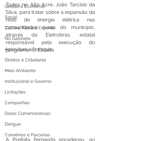
Todos no Alto Acre, João Tarcísio da 
Gestão e Economia
Silva, para tratar sobre a expansão da 
Social
rede de energia elétrica nas 
comunidades rurais do município, 
Cultura, Festa e Esporte
através da Eletrobrás, estatal 
No Gabinete
responsável pela execução do 
Agricultura e Produção
programa no Estado.
Direitos e Cidadania
Meio Ambiente
Institucional e Governo
Licitações
Campanhas
Datas Comemorativas
Dengue
Convênios e Parcerias
A Prefeita Fernanda agradeceu, ao 