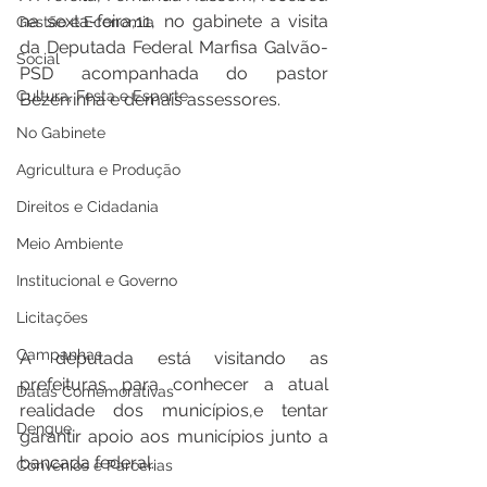
na sexta-feira,11, no gabinete a visita 
Gestão e Economia
da Deputada Federal Marfisa Galvão-
Social
PSD acompanhada do pastor 
Cultura, Festa e Esporte
Bezerrinha e demais assessores.
No Gabinete
Agricultura e Produção
Direitos e Cidadania
Meio Ambiente
Institucional e Governo
Licitações
Campanhas
A deputada está visitando as 
prefeituras para conhecer a atual 
Datas Comemorativas
realidade dos municípios,e tentar 
Dengue
garantir apoio aos municípios junto a 
bancada federal.
Convênios e Parcerias