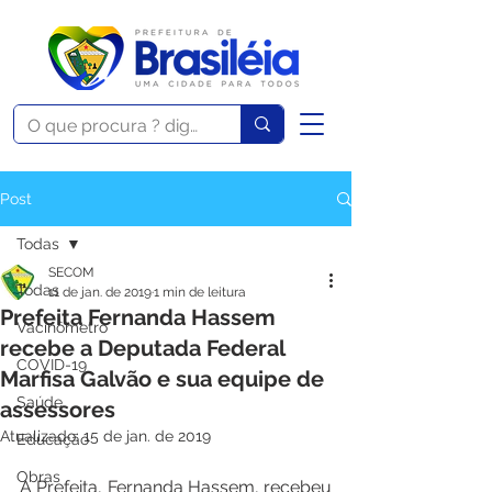
Post
Todas
SECOM
Todas
11 de jan. de 2019
1 min de leitura
Prefeita Fernanda Hassem
Vacinômetro
recebe a Deputada Federal
COVID-19
Marfisa Galvão e sua equipe de
Saúde
assessores
Atualizado:
15 de jan. de 2019
Educação
Obras
A Prefeita, Fernanda Hassem, recebeu 