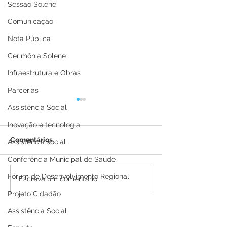
Sessão Solene
Comunicação
Nota Pública
Cerimônia Solene
Infraestrutura e Obras
Parcerias
Assistência Social
Inovação e tecnologia
Comentários
Assistência social
Conferência Municipal de Saúde
Fórum de Desenvolvimento Regional
Prefeito se reúne com
Prefeito Carlin
Escreva um comentário
Associação de Ministros
Pelado recebe
Projeto Cidadão
e Pastores de Brasileia e
representantes
Epitaciolândia
Econômica Fed
Assistência Social