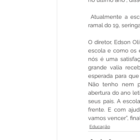
 Atualmente a esc
ramal do 19, sering
O diretor, Edson Ol
escola e como os e
nós é uma satisfaç
grande valia rece
esperada para que
Não tenho nem pal
abertura do ano le
seus pais. A escol
frente. E com aju
vamos vencer”, final
Educação