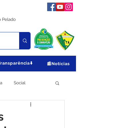
o Pelado
Transparência⬇️
📰Notícias
ia
Social
Meio Ambiente
s