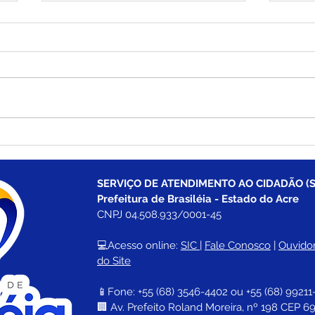
Escola Nucleada Francisco
Pref
Germano celebra 10 anos
ence
com o Dia da Família na
seme
Escola na zona rural de
rede
SERVIÇO DE ATENDIMENTO AO CIDADÃO (S
Brasiléia
Prefeitura de Brasiléia - Estado do Acre
CNPJ 04.508.933/0001-45
💻Acesso online: 
SIC 
| 
Fale Conosco
 | 
Ouvidor
do Site
📱Fone: +55 (68) 
3546-4402 ou +55 (68) 99211
🏢 
Av. Prefeito Roland Moreira, nº 198 CEP 69