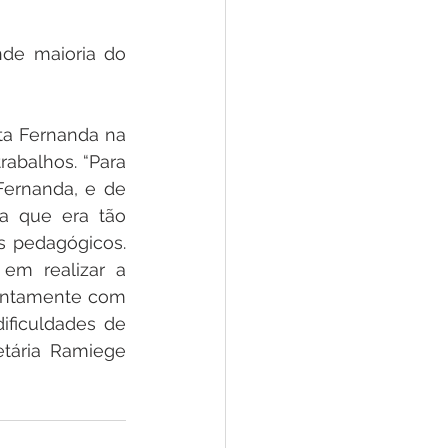
de maioria do 
ta Fernanda na 
balhos. “Para 
ernanda, e de 
a que era tão 
 pedagógicos. 
em realizar a 
untamente com 
ficuldades de 
tária Ramiege 