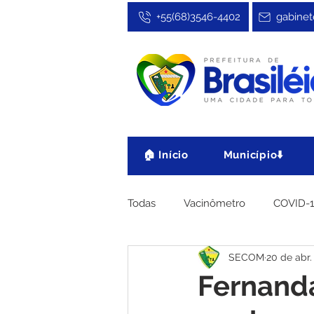
+55(68)3546-4402
gabinet
🏠 Início
Município⬇️
Todas
Vacinômetro
COVID-
SECOM
20 de abr.
Cultura, Festa e Esporte
No
Fernand