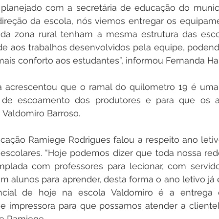
i planejado com a secretária de educação do municí
a direção da escola, nós viemos entregar os equipam
 da zona rural tenham a mesma estrutura das escol
de aos trabalhos desenvolvidos pela equipe, podend
 mais conforto aos estudantes”, informou Fernanda H
a acrescentou que o ramal do quilometro 19 é uma p
a de escoamento dos produtores e para que os a
 Valdomiro Barroso.  
ucação Ramiege Rodrigues falou a respeito ano letiv
scolares. “Hoje podemos dizer que toda nossa rede
plada com professores para lecionar, com servidor
m alunos para aprender, desta forma o ano letivo já 
rencial de hoje na escola Valdomiro é a entrega
or e impressora para que possamos atender a cliente
se Ramiege.