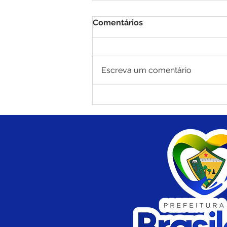
Comentários
Escreva um comentário
Prefeitura de Brasiléia
institui Prêmio Municipal
de Boas Práticas na Gestão
Escolar para fortalecer a
qualidade da educação