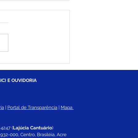
eitura de Brasiléia
rra o primeiro
stre letivo com toda a
 de ensino capacitada
IC) E OUVIDORIA
ia
 |
Portal de Transparência
 | 
Mapa 
-4247 
(
Lajúcia Cantuário
)
932-000, Centro, Brasiléia, Acre