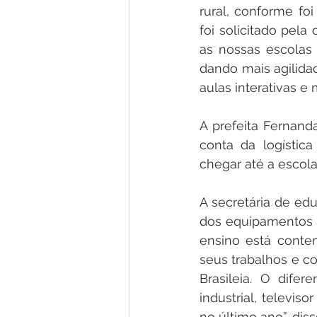
rural, conforme fo
foi solicitado pel
as nossas escolas
dando mais agilida
aulas interativas e
A prefeita Fernand
conta da logístic
chegar até a escola
A secretária de ed
dos equipamentos e
ensino está contem
seus trabalhos e co
Brasileia. O dife
industrial, televis
no último ano”, dis