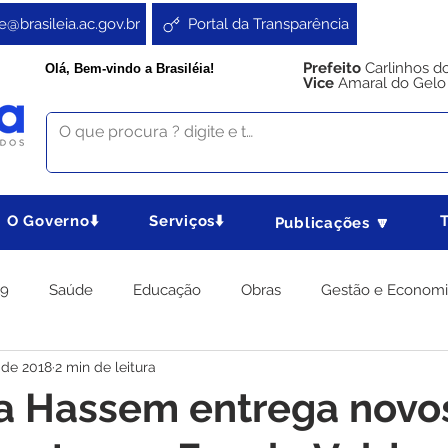
e@brasileia.ac.gov.br
Portal da Transparência
Prefeito
Carlinhos d
Olá, Bem-vindo a Brasiléia!
Vice
Amaral do Gelo
O Governo⬇️
Serviços⬇️
Publicações 🔽
19
Saúde
Educação
Obras
Gestão e Econom
 de 2018
2 min de leitura
 Gabinete
Agricultura e Produção
Direitos e Cidadania
a Hassem entrega novo