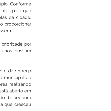
pio. Conforme 
entos para que 
as da cidade, 
o proporcionar 
assem.
rioridade por 
lunos possam 
o e da entrega 
 municipal de 
es realizando 
está aberto em 
 do bebedouro 
la que cresceu 