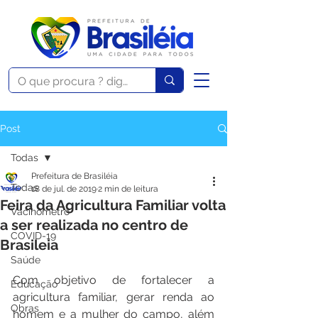
Post
Todas
Prefeitura de Brasiléia
Todas
18 de jul. de 2019
2 min de leitura
Feira da Agricultura Familiar volta
Vacinômetro
a ser realizada no centro de
COVID-19
Brasileia
Saúde
Com objetivo de fortalecer a 
Educação
agricultura familiar, gerar renda ao 
Obras
homem e a mulher do campo, além 