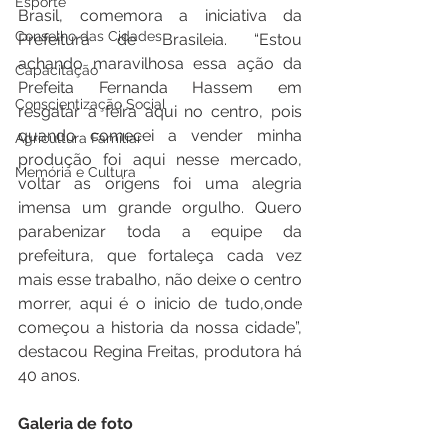
Esporte
Brasil, comemora a iniciativa da 
Conselho das Cidades
Prefeitura de Brasileia. “Estou 
achando maravilhosa essa ação da 
Capacitação
Prefeita Fernanda Hassem em 
Conscientização Social
resgatar a feira aqui no centro, pois 
quando comecei a vender minha 
Agricultura Familiar
produção foi aqui nesse mercado, 
Memória e Cultura
voltar as origens foi uma alegria 
imensa um grande orgulho. Quero 
parabenizar toda a equipe da 
prefeitura, que fortaleça cada vez 
mais esse trabalho, não deixe o centro 
morrer, aqui é o inicio de tudo,onde 
começou a historia da nossa cidade”, 
destacou Regina Freitas, produtora há 
40 anos.  
Galeria de foto