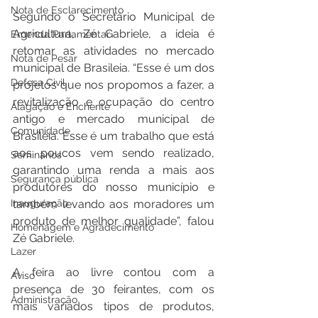
Nota de Esclarecimento
Segundo o Secretário Municipal de 
Agricultura, Zé Gabriele, a ideia é 
Emenda Parlamentar
retomar as atividades no mercado 
Nota de Pesar
municipal de Brasileia. “Esse é um dos 
Defesa Civil
projetos que nos propomos a fazer, a 
revitalização e ocupação do centro 
Alagação e Enchente
antigo e mercado municipal de 
Comunidade
Brasileia. Esse é um trabalho que está 
aos poucos vem sendo realizado, 
Seminários
garantindo uma renda a mais aos 
Segurança pública
produtores do nosso município e 
Inauguração
também levando aos moradores um 
produto de melhor qualidade”, falou 
Homenagem e Agradecimento
Zé Gabriele. 
Lazer
A feira ao livre contou com a 
Aviso
presença de 30 feirantes, com os 
Administração
mais variados tipos de produtos, 