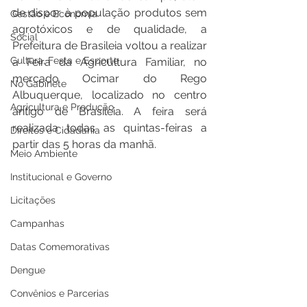
de dispor à população produtos sem 
Gestão e Economia
agrotóxicos e de qualidade, a 
Social
Prefeitura de Brasileia voltou a realizar 
Cultura, Festa e Esporte
a Feira da Agricultura Familiar, no 
mercado Ocimar do Rego 
No Gabinete
Albuquerque, localizado no centro 
Agricultura e Produção
antigo de Brasileia. A feira será 
realizada todas as quintas-feiras a 
Direitos e Cidadania
partir das 5 horas da manhã. 
Meio Ambiente
Institucional e Governo
Licitações
Campanhas
Datas Comemorativas
Dengue
Convênios e Parcerias