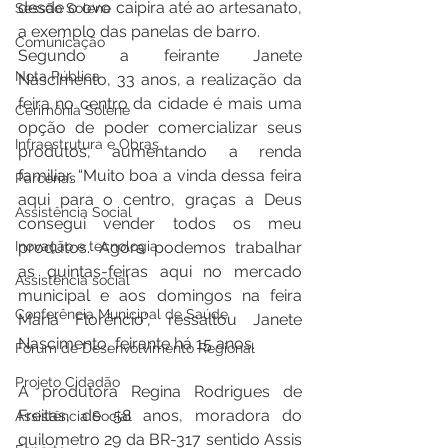
desde o ovo caipira até ao artesanato, 
Sessão Solene
a exemplo das panelas de barro. 
Comunicação
Segundo a feirante Janete 
Nota Pública
Nascimento, 33 anos, a realização da 
feira no centro da cidade é mais uma 
Cerimônia Solene
opção de poder comercializar seus 
Infraestrutura e Obras
produtos, aumentando a renda 
familiar. “Muito boa a vinda dessa feira 
Parcerias
aqui para o centro, graças a Deus 
Assistência Social
consegui vender todos os meu 
Inovação e tecnologia
produtos. Agora podemos trabalhar 
as quintas-feiras aqui no mercado 
Assistência social
municipal e aos domingos na feira 
Conferência Municipal de Saúde
Maria Florêncio”, ressaltou Janete 
Nascimento, feirante há 15 anos. 
Fórum de Desenvolvimento Regional
Projeto Cidadão
A produtora Regina Rodrigues de 
Freitas, de 58 anos, moradora do 
Assistência Social
quilometro 29 da BR-317 sentido Assis 