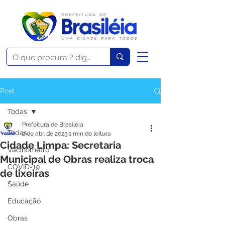
Post
Todas
Prefeitura de Brasiléia
Todas
2 de abr. de 2025
1 min de leitura
Cidade Limpa: Secretaria
Vacinômetro
Municipal de Obras realiza troca
COVID-19
de lixeiras
Saúde
Educação
Obras