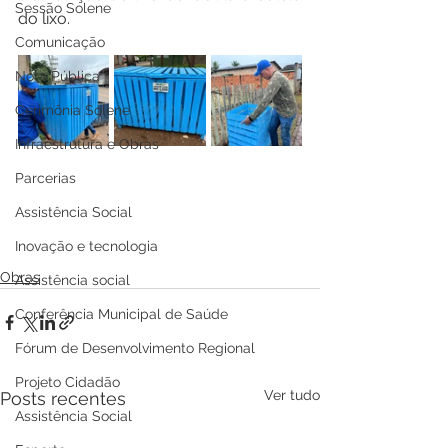
Sessão Solene
do lixo.
Comunicação
Nota Pública
Cerimônia Solene
Infraestrutura e Obras
Parcerias
Assistência Social
Inovação e tecnologia
Obras
Assistência social
Conferência Municipal de Saúde
Fórum de Desenvolvimento Regional
Projeto Cidadão
Ver tudo
Posts recentes
Assistência Social