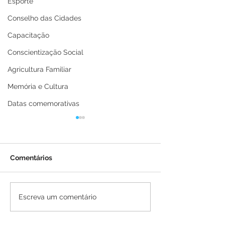
Esporte
Conselho das Cidades
Capacitação
Conscientização Social
Agricultura Familiar
Memória e Cultura
Datas comemorativas
Comentários
Prefeitura de Brasiléia
Prefeitura de B
Escreva um comentário
conclui construção de
amplia Operaçã
duas novas pontes no
Buracos para m