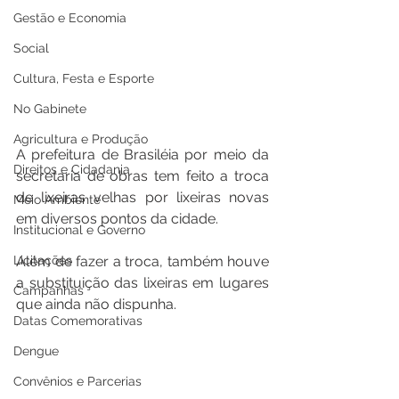
Gestão e Economia
Social
Cultura, Festa e Esporte
No Gabinete
Agricultura e Produção
A prefeitura de Brasiléia por meio da 
Direitos e Cidadania
secretaria de obras tem feito a troca 
de lixeiras velhas por lixeiras novas 
Meio Ambiente
em diversos pontos da cidade.
Institucional e Governo
Licitações
Além de fazer a troca, também houve 
a substituição das lixeiras em lugares 
Campanhas
que ainda não dispunha.
Datas Comemorativas
Dengue
Convênios e Parcerias