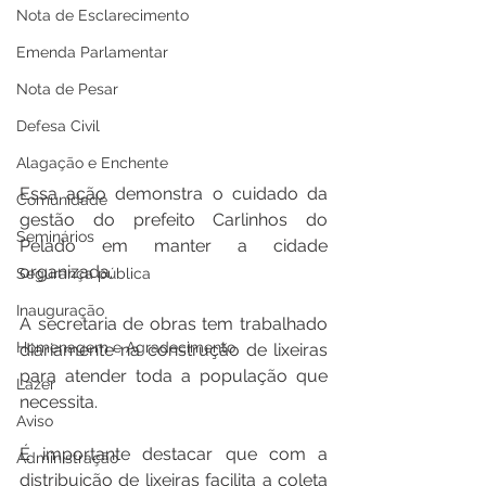
Nota de Esclarecimento
Emenda Parlamentar
Nota de Pesar
Defesa Civil
Alagação e Enchente
Essa ação demonstra o cuidado da 
Comunidade
gestão do prefeito Carlinhos do 
Seminários
Pelado em manter a cidade 
organizada.
Segurança pública
Inauguração
A secretaria de obras tem trabalhado 
Homenagem e Agradecimento
diariamente na construção de lixeiras 
para atender toda a população que 
Lazer
necessita.
Aviso
É importante destacar que com a 
Administração
distribuição de lixeiras facilita a coleta 