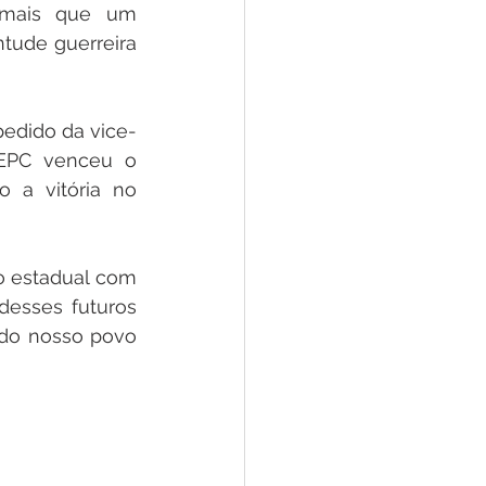
 mais que um 
ude guerreira 
pedido da vice-
TEPC venceu o 
 a vitória no 
 estadual com 
esses futuros 
do nosso povo 