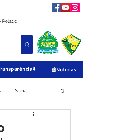
o Pelado
Transparência⬇️
📰Notícias
ia
Social
Meio Ambiente
o