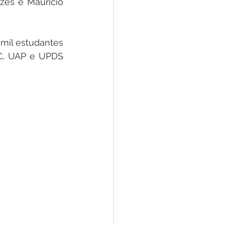
es e Maurício 
mil estudantes 
C, UAP e UPDS 