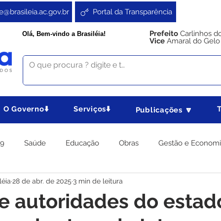
e@brasileia.ac.gov.br
Portal da Transparência
Prefeito
Carlinhos d
Olá, Bem-vindo a Brasiléia!
Vice
Amaral do Gelo
O Governo⬇️
Serviços⬇️
Publicações 🔽
19
Saúde
Educação
Obras
Gestão e Econom
léia
28 de abr. de 2025
3 min de leitura
 Gabinete
Agricultura e Produção
Direitos e Cidadania
 e autoridades do estad