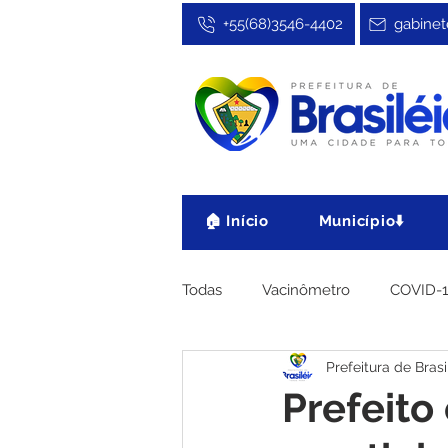
+55(68)3546-4402
gabinet
🏠 Início
Município⬇️
Todas
Vacinômetro
COVID-
Prefeitura de Brasi
Cultura, Festa e Esporte
No
Prefeito