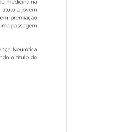
de medicina na 
título a jovem 
 em premiação 
 uma passagem 
nça Neurótica 
o o título de 