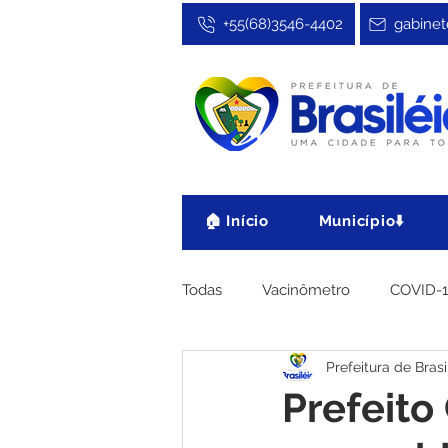
+55(68)3546-4402
gabinet
🏠 Início
Município⬇️
Todas
Vacinômetro
COVID-
Prefeitura de Brasi
Cultura, Festa e Esporte
No
Prefeito