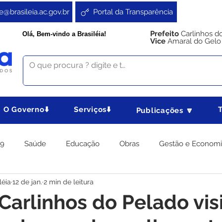
e@brasileia.ac.gov.br
Portal da Transparência
Prefeito
Carlinhos d
Olá, Bem-vindo a Brasiléia!
Vice
Amaral do Gelo
O Governo⬇️
Serviços⬇️
Publicações 🔽
19
Saúde
Educação
Obras
Gestão e Econom
léia
12 de jan.
2 min de leitura
 Gabinete
Agricultura e Produção
Direitos e Cidadania
 Carlinhos do Pelado vis