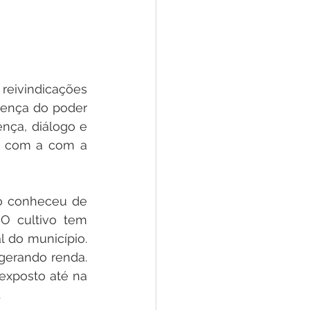
eivindicações 
sença do poder 
nça, diálogo e 
e com a com a 
o conheceu de 
O cultivo tem 
do município. 
gerando renda. 
exposto até na 
.