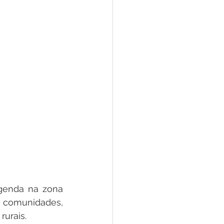
genda na zona 
 comunidades, 
urais. 