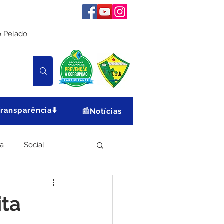
o Pelado
Transparência⬇️
📰Notícias
ia
Social
Meio Ambiente
ita