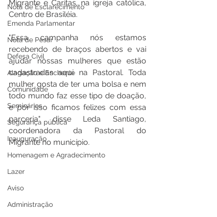
Migrante e Caritas, na igreja católica, 
Nota de Esclarecimento
Centro de Brasiléia.
Emenda Parlamentar
"Essa campanha nós estamos 
Nota de Pesar
recebendo de braços abertos e vai 
Defesa Civil
ajudar nossas mulheres que estão 
cadastradas aqui na Pastoral. Toda 
Alagação e Enchente
mulher gosta de ter uma bolsa e nem 
Comunidade
todo mundo faz esse tipo de doação, 
Seminários
e por isso ficamos felizes com essa 
parceria" disse Leda Santiago, 
Segurança pública
coordenadora da Pastoral do 
Inauguração
Migrante no município.
Homenagem e Agradecimento
Lazer
Aviso
Administração