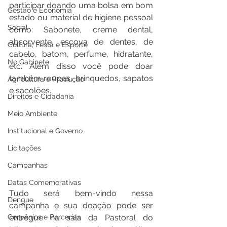
participar doando uma bolsa em bom 
Gestão e Economia
estado ou material de higiene pessoal 
Social
como: Sabonete, creme dental, 
absorvente, escova de dentes, de 
Cultura, Festa e Esporte
cabelo, batom, perfume, hidratante, 
No Gabinete
etc. Além disso você pode doar 
também roupas, brinquedos, sapatos 
Agricultura e Produção
e sacolões.
Direitos e Cidadania
Meio Ambiente
Institucional e Governo
Licitações
Campanhas
Datas Comemorativas
Tudo será bem-vindo nessa 
Dengue
campanha e sua doação pode ser 
entregue na sala da Pastoral do 
Convênios e Parcerias