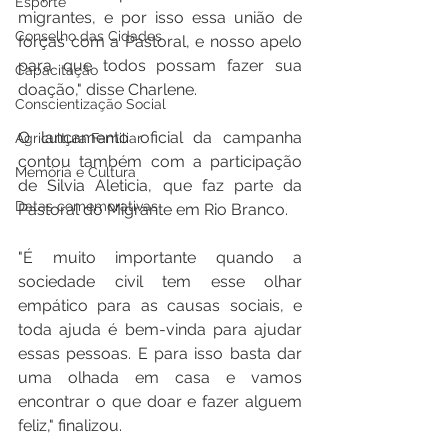
Esporte
migrantes, e por isso essa união de 
Conselho das Cidades
forças com a Pastoral, e nosso apelo 
para que todos possam fazer sua 
Capacitação
doação," disse Charlene.
Conscientização Social
O lançamento oficial da campanha 
Agricultura Familiar
contou também com a participação 
Memória e Cultura
de Silvia Aleticia, que faz parte da 
Datas comemorativas
Pastoral do Migrante em Rio Branco.
"É muito importante quando a 
sociedade civil tem esse olhar 
empático para as causas sociais, e 
toda ajuda é bem-vinda para ajudar 
essas pessoas. E para isso basta dar 
uma olhada em casa e vamos 
encontrar o que doar e fazer alguem 
feliz," finalizou.