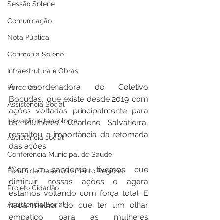
Sessão Solene
Comunicação
Nota Pública
Cerimônia Solene
Infraestrutura e Obras
A coordenadora do Coletivo 
Parcerias
Bocudas, que existe desde 2019 com 
Assistência Social
ações voltadas principalmente para 
Inovação e tecnologia
as Mulheres, Charlene Salvatierra, 
ressaltou a importância da retomada 
Assistência social
das ações.
Conferência Municipal de Saúde
"Com a pandemia tivemos que 
Fórum de Desenvolvimento Regional
diminuir nossas ações e agora 
Projeto Cidadão
estamos voltando com força total. E 
nada melhor do que ter um olhar 
Assistência Social
empático para as mulheres 