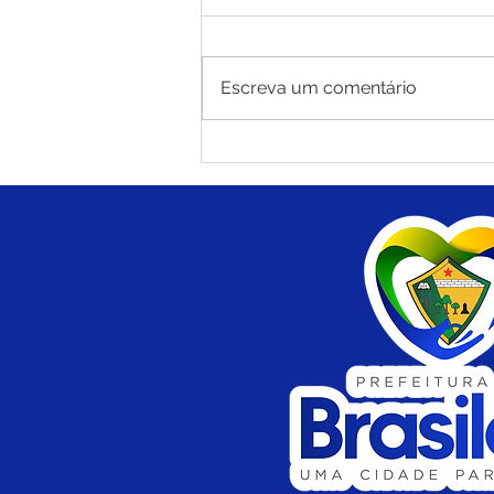
Escreva um comentário
Agosto Lilás e Agosto
Dourado: Um Mês de
Cuidado, Proteção e
Conscientização