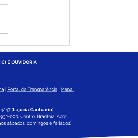
e em Ação chega à
unidade Palmeira com
rsos serviços gratuitos
e dia 25 de julho
IC) E OUVIDORIA
ia
 |
Portal de Transparência
 | 
Mapa 
-4247 
(
Lajúcia Cantuário
)
932-000, Centro, Brasiléia, Acre
aos sábados, domingos e feriados)