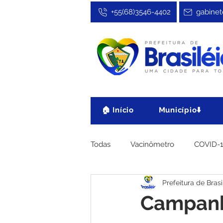
+55(68)3546-4402
gabinet
🏠 Início
Município⬇️
Todas
Vacinômetro
COVID-
Prefeitura de Brasi
Cultura, Festa e Esporte
No
Campanha