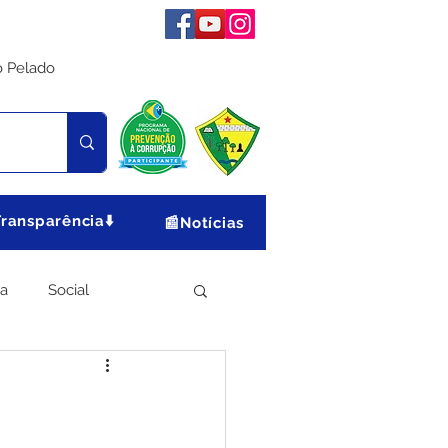
o Pelado
Transparência⬇️
📰Notícias
ia
Social
Meio Ambiente