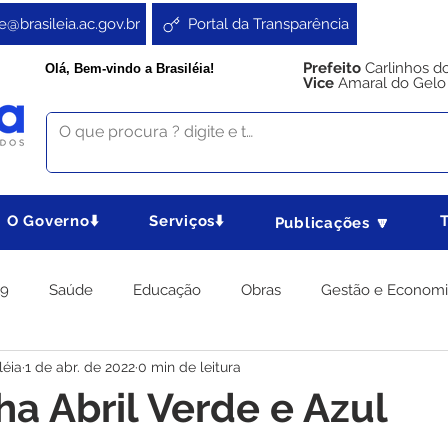
e@brasileia.ac.gov.br
Portal da Transparência
Prefeito
Carlinhos d
Olá, Bem-vindo a Brasiléia!
Vice
Amaral do Gelo
O Governo⬇️
Serviços⬇️
Publicações 🔽
19
Saúde
Educação
Obras
Gestão e Econom
léia
1 de abr. de 2022
0 min de leitura
 Gabinete
Agricultura e Produção
Direitos e Cidadania
 Abril Verde e Azul