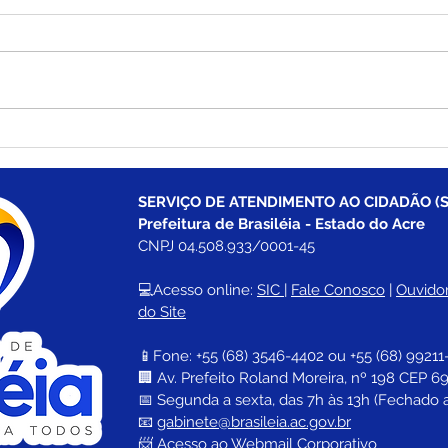
Prefeitura de Brasiléia leva
Saúd
Saúde em Ação a
Com
Comunidade Palmeira em
dive
Brasiléia com centenas de
nest
SERVIÇO DE ATENDIMENTO AO CIDADÃO (S
atendimentos e
Prefeitura de Brasiléia - Estado do Acre
procedimentos para
CNPJ 04.508.933/0001-45
população da zona rural
💻Acesso online: 
SIC 
| 
Fale Conosco
 | 
Ouvidor
do Site
📱Fone: +55 (68) 
3546-4402 ou +55 (68) 99211
🏢 
Av. Prefeito Roland Moreira, nº 198 CEP 69
📅 Segunda a sexta, das 7h às 13h (Fechado 
📧 
gabinete@brasileia.ac.gov.br
📨 Acesso ao 
Webmail Corporativo