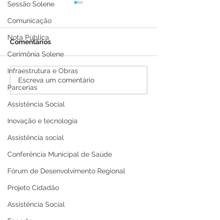
Sessão Solene
Comunicação
Nota Pública
Comentários
Cerimônia Solene
Infraestrutura e Obras
Boletim Covid-19
Boletim Covid-
Escreva um comentário
Parcerias
atualizado, 25 de julho
atualizado, 21 
de 2022
de 2022
Assistência Social
Inovação e tecnologia
Assistência social
Conferência Municipal de Saúde
Fórum de Desenvolvimento Regional
Projeto Cidadão
Assistência Social