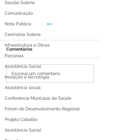
Sessão Solene
Comunicação
Nota Pública
Cerimônia Solene
Infraestrutura e Obras
Comentários
Parcerias
Assistência Social
Boletim Covid-19
Boletim Covid-
Escreva um comentário
Inovação e tecnologia
atualizado, 25 de julho
atualizado, 21 
de 2022
de 2022
Assistência social
Conferência Municipal de Saúde
Fórum de Desenvolvimento Regional
Projeto Cidadão
Assistência Social