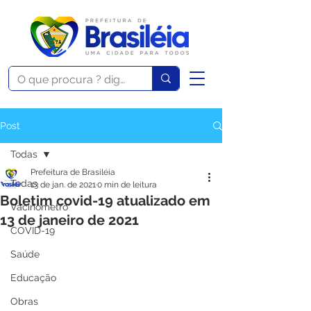
Post
Todas
Prefeitura de Brasiléia
Todas
13 de jan. de 2021
0 min de leitura
Boletim covid-19 atualizado em
Vacinômetro
13 de janeiro de 2021
COVID-19
Saúde
Educação
Obras