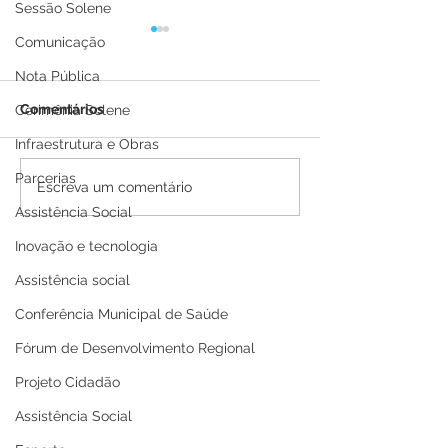
Sessão Solene
Comunicação
Nota Pública
Comentários
Cerimônia Solene
Infraestrutura e Obras
Parcerias
Boletim Covid-19
Boletim Covid-
Escreva um comentário
atualizado, 25 de julho
atualizado, 21 
Assistência Social
de 2022
de 2022
Inovação e tecnologia
Assistência social
Conferência Municipal de Saúde
Fórum de Desenvolvimento Regional
Projeto Cidadão
Assistência Social