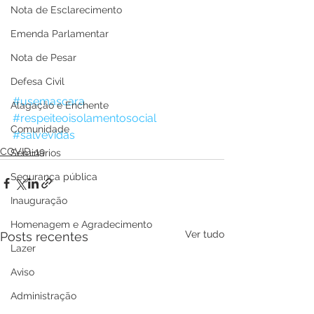
Nota de Esclarecimento
Emenda Parlamentar
Nota de Pesar
Defesa Civil
#usemascara
Alagação e Enchente
#respeiteoisolamentosocial
Comunidade
#salvevidas
COVID-19
Seminários
Segurança pública
Inauguração
Homenagem e Agradecimento
Ver tudo
Posts recentes
Lazer
Aviso
Administração