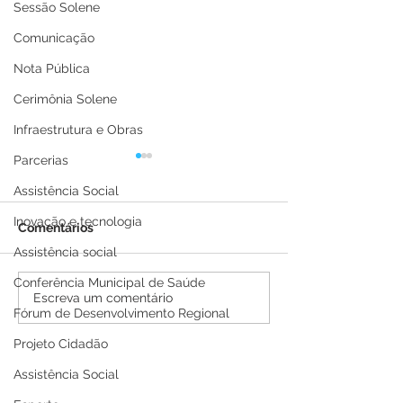
Sessão Solene
Comunicação
Nota Pública
Cerimônia Solene
Infraestrutura e Obras
Parcerias
Assistência Social
Inovação e tecnologia
Comentários
Assistência social
Conferência Municipal de Saúde
Boletim Covid-19
Boletim Covid-
Escreva um comentário
Fórum de Desenvolvimento Regional
atualizado, 25 de julho
atualizado, 21 
de 2022
de 2022
Projeto Cidadão
Assistência Social