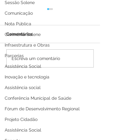
Sessão Solene
Comunicação
Nota Pública
Comentários
Cerimônia Solene
Infraestrutura e Obras
Parcerias
Boletim Covid-19
Boletim Covid-
Escreva um comentário
atualizado, 25 de julho
atualizado, 21 
Assistência Social
de 2022
de 2022
Inovação e tecnologia
Assistência social
Conferência Municipal de Saúde
Fórum de Desenvolvimento Regional
Projeto Cidadão
Assistência Social