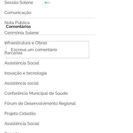
Sessão Solene
Comunicação
Nota Pública
Comentários
Cerimônia Solene
Infraestrutura e Obras
Boletim Covid-19
Boletim Covid-
Escreva um comentário
Parcerias
atualizado, 25 de julho
atualizado, 21 
de 2022
de 2022
Assistência Social
Inovação e tecnologia
Assistência social
Conferência Municipal de Saúde
Fórum de Desenvolvimento Regional
Projeto Cidadão
Assistência Social