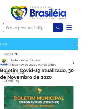
Post
Todas
Prefeitura de Brasiléia
Todas
30 de nov. de 2020
0 min de leitura
Boletim Covid-19 atualizado, 30
Vacinômetro
de Novembro de 2020
COVID-19
Saúde
Educação
Obras