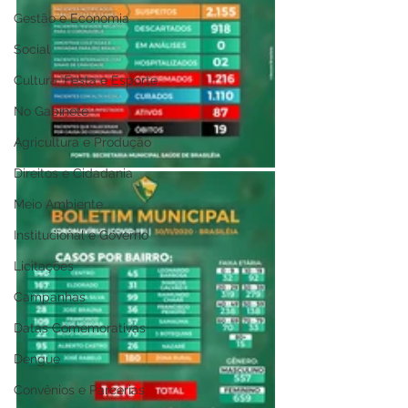
Gestão e Economia
Social
Cultura, Festa e Esporte
No Gabinete
Agricultura e Produção
Direitos e Cidadania
Meio Ambiente
Institucional e Governo
Licitações
Campanhas
Datas Comemorativas
Dengue
Convênios e Parcerias