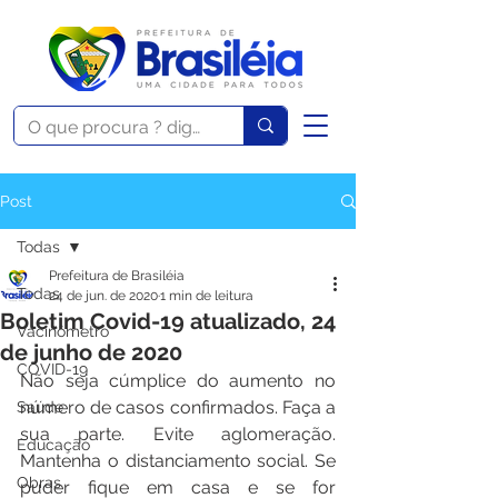
Post
Todas
Prefeitura de Brasiléia
Todas
24 de jun. de 2020
1 min de leitura
Boletim Covid-19 atualizado, 24
Vacinômetro
de junho de 2020
COVID-19
Não seja cúmplice do aumento no 
número de casos confirmados. Faça a 
Saúde
sua parte. Evite aglomeração. 
Educação
Mantenha o distanciamento social. Se 
Obras
puder fique em casa e se for 