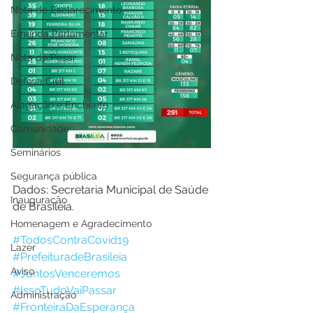
Nota de Esclarecimento
Emenda Parlamentar
Nota de Pesar
Defesa Civil
Alagação e Enchente
Comunidade
Seminários
Segurança pública
Dados: Secretaria Municipal de Saúde 
Inauguração
de Brasiléia.
Homenagem e Agradecimento
#TodosContraCovid19
Lazer
#PrefeituradeBrasileia
Aviso
#JuntosVenceremos
#IssoTudoVaiPassar
Administração
#FronteiraDaEsperança