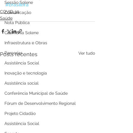
Sessão Solene
#brasileira
COVID-19
Comunicação
Saúde
Nota Pública
Cerimônia Solene
Infraestrutura e Obras
Parcerias
Ver tudo
Posts recentes
Assistência Social
Inovação e tecnologia
Assistência social
Conferência Municipal de Saúde
Fórum de Desenvolvimento Regional
Projeto Cidadão
Assistência Social