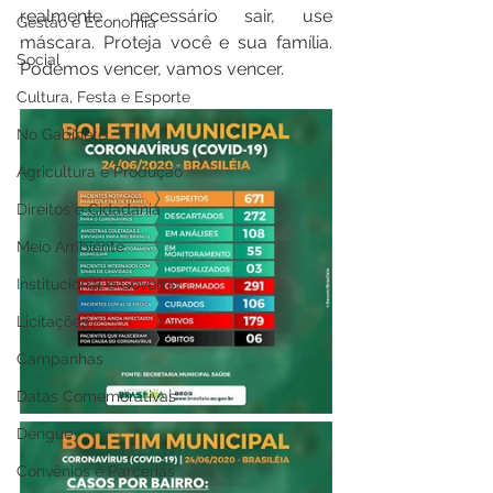
realmente necessário sair, use 
Gestão e Economia
máscara. Proteja você e sua família. 
Social
Podemos vencer, vamos vencer.
Cultura, Festa e Esporte
No Gabinete
Agricultura e Produção
Direitos e Cidadania
Meio Ambiente
Institucional e Governo
Licitações
Campanhas
Datas Comemorativas
Dengue
Convênios e Parcerias