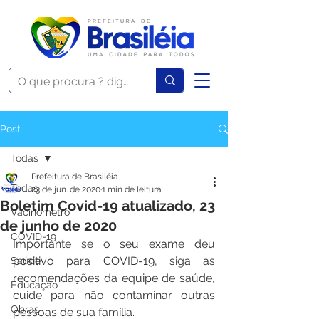
Post
Todas
Prefeitura de Brasiléia
Todas
23 de jun. de 2020
1 min de leitura
Boletim Covid-19 atualizado, 23
Vacinômetro
de junho de 2020
COVID-19
Importante se o seu exame deu 
positivo para COVID-19, siga as 
Saúde
recomendações da equipe de saúde, 
Educação
cuide para não contaminar outras 
Obras
pessoas de sua família.