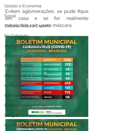
Gestão e Economia
Evitem aglomerações, se pude fique 
Social
em casa e se for realmente 
necessário sair, usem máscara
Cultura, Festa e Esporte
No Gabinete
Agricultura e Produção
Direitos e Cidadania
Meio Ambiente
Institucional e Governo
Licitações
Campanhas
Datas Comemorativas
Dengue
Convênios e Parcerias