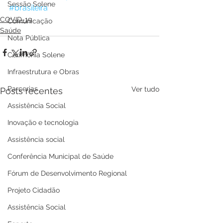
Sessão Solene
#brasileira
COVID-19
Comunicação
Saúde
Nota Pública
Cerimônia Solene
Infraestrutura e Obras
Parcerias
Ver tudo
Posts recentes
Assistência Social
Inovação e tecnologia
Assistência social
Conferência Municipal de Saúde
Fórum de Desenvolvimento Regional
Projeto Cidadão
Assistência Social