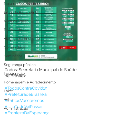
Nota de Esclarecimento
Emenda Parlamentar
Nota de Pesar
Defesa Civil
Alagação e Enchente
Comunidade
Seminários
Segurança pública
Dados: Secretaria Municipal de Saúde 
Inauguração
de Brasiléia. 
Homenagem e Agradecimento
#TodosContraCovid19
Lazer
#PrefeituradeBrasileia
Aviso
#JuntosVenceremos
#IssoTudoVaiPassar
Administração
#FronteiraDaEsperança