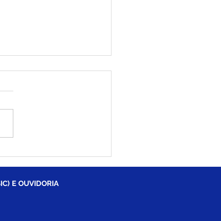
tim Covid-19
lizado, 21 de julho de
2
IC) E OUVIDORIA