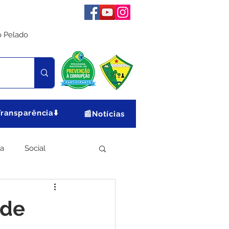
o Pelado
Transparência⬇️
📰Notícias
ia
Social
Meio Ambiente
 de