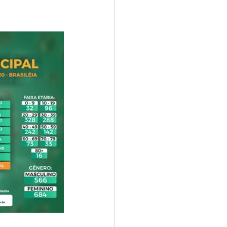
e
ar
Defesa Civil
ão