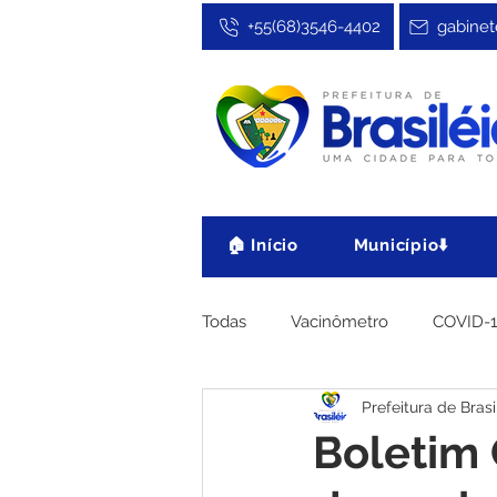
+55(68)3546-4402
gabinet
🏠 Início
Município⬇️
Todas
Vacinômetro
COVID-
Prefeitura de Brasi
Cultura, Festa e Esporte
No
Boletim 