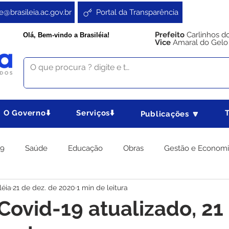
e@brasileia.ac.gov.br
Portal da Transparência
Prefeito
Carlinhos d
Olá, Bem-vindo a Brasiléia!
Vice
Amaral do Gelo
O Governo⬇️
Serviços⬇️
Publicações 🔽
19
Saúde
Educação
Obras
Gestão e Econom
léia
21 de dez. de 2020
1 min de leitura
 Gabinete
Agricultura e Produção
Direitos e Cidadania
Covid-19 atualizado, 21