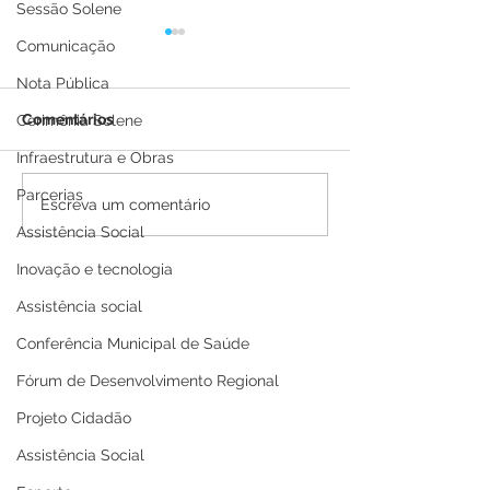
Sessão Solene
Comunicação
Nota Pública
Comentários
Cerimônia Solene
Infraestrutura e Obras
Parcerias
Boletim Covid-19
Boletim Covid-
Escreva um comentário
atualizado, 25 de julho
atualizado, 21 
Assistência Social
de 2022
de 2022
Inovação e tecnologia
Assistência social
Conferência Municipal de Saúde
Fórum de Desenvolvimento Regional
Projeto Cidadão
Assistência Social