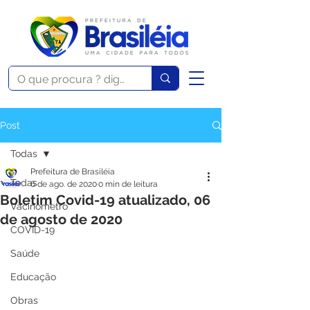
Post
Todas
Prefeitura de Brasiléia
Todas
6 de ago. de 2020
0 min de leitura
Boletim Covid-19 atualizado, 06
Vacinômetro
de agosto de 2020
COVID-19
Saúde
Educação
Obras