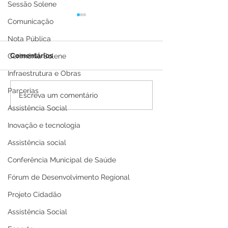
Sessão Solene
Comunicação
Nota Pública
Comentários
Cerimônia Solene
Infraestrutura e Obras
Parcerias
Boletim Covid-19
Boletim Covid-
Escreva um comentário
atualizado, 25 de julho
atualizado, 21 
Assistência Social
de 2022
de 2022
Inovação e tecnologia
Assistência social
Conferência Municipal de Saúde
Fórum de Desenvolvimento Regional
Projeto Cidadão
Assistência Social