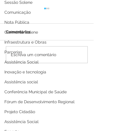
Sessão Solene
Comunicação
Nota Pública
Comentários
Cerimônia Solene
Infraestrutura e Obras
Parcerias
Boletim Covid-19
Boletim Covid-
Escreva um comentário
atualizado, 25 de julho
atualizado, 21 
Assistência Social
de 2022
de 2022
Inovação e tecnologia
Assistência social
Conferência Municipal de Saúde
Fórum de Desenvolvimento Regional
Projeto Cidadão
Assistência Social