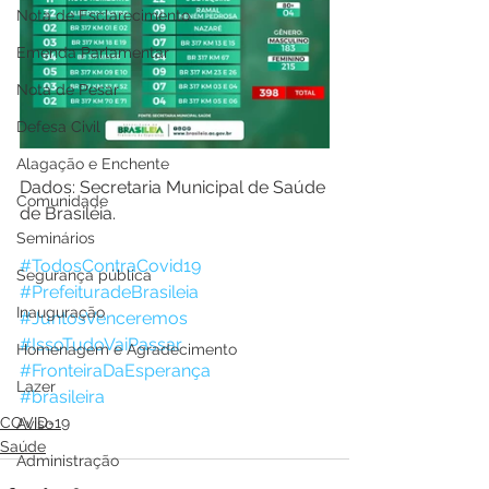
Nota de Esclarecimento
Emenda Parlamentar
Nota de Pesar
Defesa Civil
Alagação e Enchente
Dados: Secretaria Municipal de Saúde 
Comunidade
de Brasiléia.
Seminários
#TodosContraCovid19
Segurança pública
#PrefeituradeBrasileia
Inauguração
#JuntosVenceremos
#IssoTudoVaiPassar
Homenagem e Agradecimento
#FronteiraDaEsperança
Lazer
#brasileira
COVID-19
Aviso
Saúde
Administração