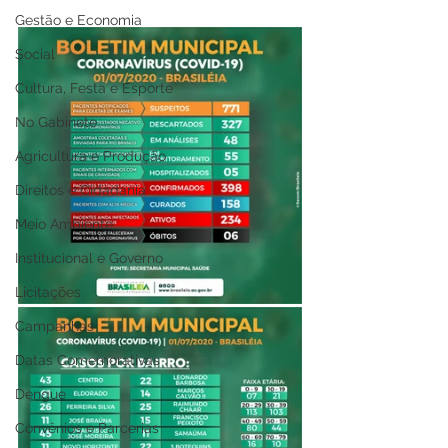
Gestão e Economia
Social
Cultura, Festa e Esporte
No Gabinete
Agricultura e Produção
Direitos e Cidadania
Meio Ambiente
Institucional e Governo
Licitações
Campanhas
Datas Comemorativas
Dengue
Convênios e Parcerias