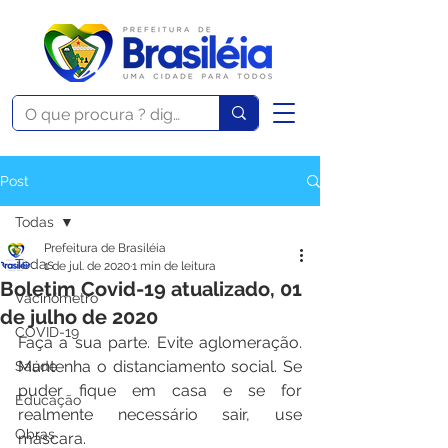
Post
Todas
Prefeitura de Brasiléia
Todas
1 de jul. de 2020
1 min de leitura
Boletim Covid-19 atualizado, 01
Vacinômetro
de julho de 2020
COVID-19
Faça a sua parte. Evite aglomeração. 
Mantenha o distanciamento social. Se 
Saúde
puder fique em casa e se for 
Educação
realmente necessário sair, use 
Obras
máscara.